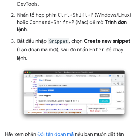
DevTools.
Nhấn tổ hợp phím
Ctrl
+
Shift
+
P
(Windows/Linux)
hoặc
Command
+
Shift
+
P
(Mac) để mở
Trình đơn
lệnh
.
Bắt đầu nhập
Snippet
, chọn
Create new snippet
(Tạo đoạn mã mới), sau đó nhấn
Enter
để chạy
lệnh.
Hãy xem phần
Đổi tên đoạn mã
nếu bạn muốn đặt tên