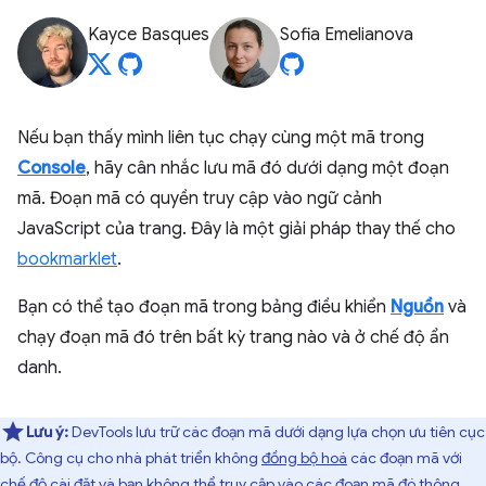
Kayce Basques
Sofia Emelianova
Nếu bạn thấy mình liên tục chạy cùng một mã trong
Console
, hãy cân nhắc lưu mã đó dưới dạng một đoạn
mã. Đoạn mã có quyền truy cập vào ngữ cảnh
JavaScript của trang. Đây là một giải pháp thay thế cho
bookmarklet
.
Bạn có thể tạo đoạn mã trong bảng điều khiển
Nguồn
và
chạy đoạn mã đó trên bất kỳ trang nào và ở chế độ ẩn
danh.
Lưu ý:
DevTools lưu trữ các đoạn mã dưới dạng lựa chọn ưu tiên cục
bộ. Công cụ cho nhà phát triển không
đồng bộ hoá
các đoạn mã với
chế độ cài đặt và bạn không thể truy cập vào các đoạn mã đó thông