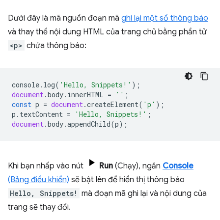
Dưới đây là mã nguồn đoạn mã
ghi lại một số thông báo
và thay thế nội dung HTML của trang chủ bằng phần tử
<p>
chứa thông báo:
console
.
log
(
'Hello, Snippets!'
);
document
.
body
.
innerHTML
=
''
;
const
p
=
document
.
createElement
(
'p'
);
p
.
textContent
=
'Hello, Snippets!'
;
document
.
body
.
appendChild
(
p
);
Khi bạn nhấp vào nút
Run
(Chạy), ngăn
Console
(Bảng điều khiển)
sẽ bật lên để hiển thị thông báo
Hello, Snippets!
mà đoạn mã ghi lại và nội dung của
trang sẽ thay đổi.