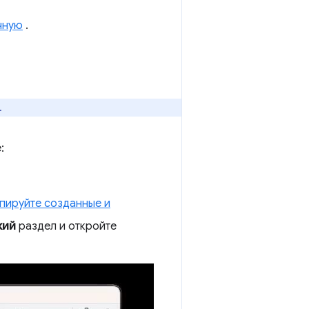
чную
.
.
:
пируйте созданные и
кий
раздел и откройте