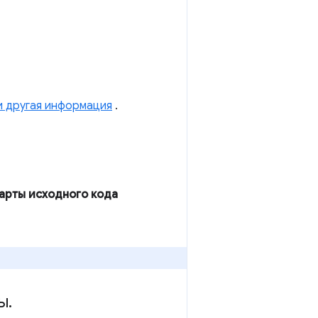
 и другая информация
.
арты исходного кода
ы
.