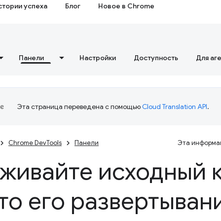
стории успеха
Блог
Новое в Chrome
Панели
Настройки
Доступность
Для аг
Эта страница переведена с помощью
Cloud Translation API
.
Chrome DevTools
Панели
Эта информац
живайте исходный 
то его развертывани