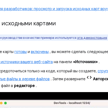
я разработчиков: просмотр и загрузка исходных карт вру
с исходными картами
м руководстве в качестве примера используется
эта демонстрация
е карты
готовы
и
включены
, вы можете сделать следующее
 источники вашего веб-сайта
на панели
«Источники»
.
средоточиться только на коде, который вы создаете,
сгруп
тые файлы в дереве файлов
. Затем разверните
Авторс
 файл в
редакторе
.