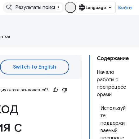
/
Войти
ентов
Содержание
Начало
работы с
препроцесс
ия оказалась полезной?
орами
код
Используй
те
я с
поддержи
ваемый
препроце