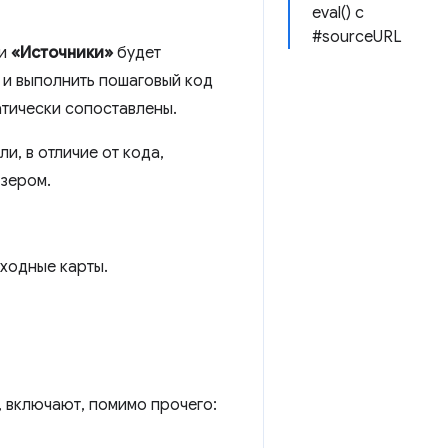
eval() с
#sourceURL
ли
«Источники»
будет
а и выполнить пошаговый код
атически сопоставлены.
и, в отличие от кода,
зером.
сходные карты.
 включают, помимо прочего: