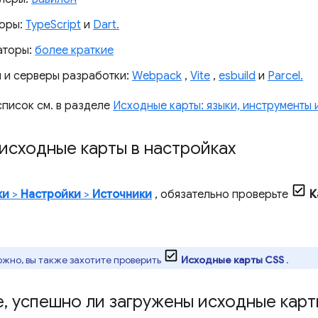
оры:
TypeScript
и
Dart.
аторы:
более краткие
 и серверы разработки:
Webpack
,
Vite
,
esbuild
и
Parcel.
писок см. в разделе
Исходные карты: языки, инструменты
исходные карты в настройках
ки
>
Настройки
>
Источники
, обязательно проверьте
К
жно, вы также захотите проверить
Исходные карты CSS
.
е
,
успешно ли загружены исходные карт