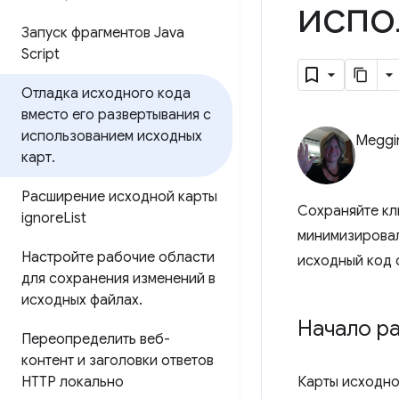
испо
Запуск фрагментов Java
Script
Отладка исходного кода
вместо его развертывания с
использованием исходных
Meggi
карт
.
Расширение исходной карты
Сохраняйте кл
ignore
List
минимизировал
Настройте рабочие области
исходный код 
для сохранения изменений в
исходных файлах
.
Начало р
Переопределить веб-
контент и заголовки ответов
HTTP локально
Карты исходно