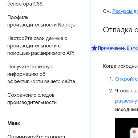
селектора CSS
См.
Ресурсы дл
Профиль
производительности Node
.
js
Отладка 
Настройте свои данные о
производительности с
Примечание.
В это
помощью расширяемого API
Когда исходны
Получите полезную
информацию об
Откройте
эффективности вашего сайта
Чтобы со
Сохранение следов
разверну
производительности
исходный
Маяк
Оптимизируйте скорость