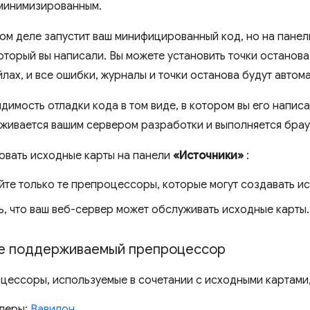
минимизированным.
ом деле запустит ваш минифицированный код, но на пане
который вы написали. Вы можете установить точки останов
лах, и все ошибки, журналы и точки останова будут автом
димость отладки кода в том виде, в котором вы его написал
живается вашим сервером разработки и выполняется брау
овать исходные карты на панели
«Источники»
:
йте только те препроцессоры, которые могут создавать и
ь, что ваш веб-сервер может обслуживать исходные карты.
е поддерживаемый препроцессор
ессоры, используемые в сочетании с исходными картами,
леры:
Вавилон