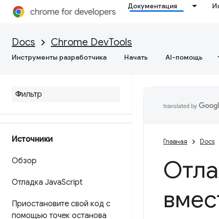
Документация
И
режиме реального времени
Форматирование и стиль
Docs
Chrome DevTools
сообщений
Инструменты разработчика
Начать
AI-помощь
Справочник функций
Справочник по API
Справочник по API утилит
Источники
Главная
Docs
Отла
Обзор
Отладка Java
Script
вмес
Приостановите свой код с
помощью точек останова