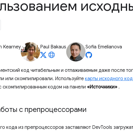
льзованием исходны
n Kearney
Paul Bakaus
Sofia Emelianova
иентский код читабельным и отлаживаемым даже после того
и или скомпилировали. Используйте
карты исходного код
с скомпилированным кодом на панели
«Источники»
.
аботы с препроцессорами
го кода из препроцессоров заставляют DevTools загружа