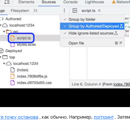
те точку останова
, как обычно. Например,
логпоинт
. Затем