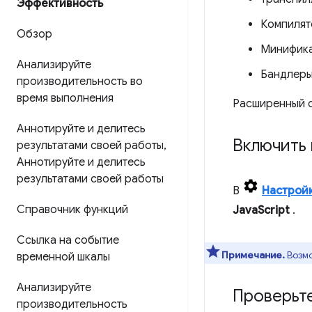
Эффективность
Компилят
Обзор
Минифик
Анализируйте
Бандлеры
производительность во
время выполнения
Расширенный с
Аннотируйте и делитесь
Включить 
результатами своей работы
,
Аннотируйте и делитесь
результатами своей работы
В
Настрой
Справочник функций
JavaScript
.
Ссылка на событие
Примечание.
Возмо
временной шкалы
Анализируйте
Проверьт
производительность