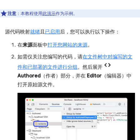
注意
：本教程使用
此演示
作为示例。
源代码映射
就绪
且
已启用
后，您可以执行以下操作：
在
来源
面板中
打开您网站的来源
。
如需仅关注您编写的代码，请
在文件树中对编写的文
件和已部署的文件进行分组
。然后展开
Authored
（作者）部分，并在
Editor
（编辑器）中
打开原始源文件。