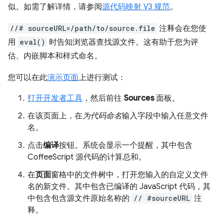
似。如需了解详情，请参阅
源代码映射 V3 规范
。
//# sourceURL=/path/to/source.file
注释会在您使
用
eval()
时告知浏览器查找源文件。这有助于您为评
估、内嵌脚本和样式命名。
您可以在此
演示页面
上进行测试：
打开开发者工具
，然后前往
Sources
面板。
在该页面上，在
为代码命名
输入字段中输入任意文件
名。
点击
编译
按钮。系统会显示一个提醒，其中包含
CoffeeScript 源代码的计算总和。
在
页面
窗格中的文件树中，打开您输入的自定义文件
名的新文件。其中包含已编译的 JavaScript 代码，其
中包含包含源文件原始名称的
// #sourceURL
注
释。