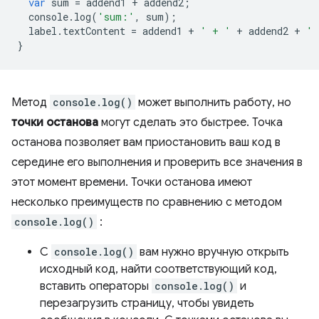
var
sum
=
addend1
+
addend2
;
console
.
log
(
'sum:'
,
sum
);
label
.
textContent
=
addend1
+
' + '
+
addend2
+
' 
}
Метод
console.log()
может выполнить работу, но
точки останова
могут сделать это быстрее. Точка
останова позволяет вам приостановить ваш код в
середине его выполнения и проверить все значения в
этот момент времени. Точки останова имеют
несколько преимуществ по сравнению с методом
console.log()
:
С
console.log()
вам нужно вручную открыть
исходный код, найти соответствующий код,
вставить операторы
console.log()
и
перезагрузить страницу, чтобы увидеть