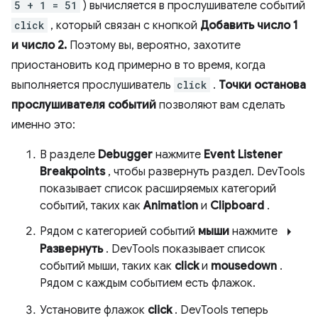
5 + 1 = 51
) вычисляется в прослушивателе событий
click
, который связан с кнопкой
Добавить число 1
и число 2.
Поэтому вы, вероятно, захотите
приостановить код примерно в то время, когда
выполняется прослушиватель
click
.
Точки останова
прослушивателя событий
позволяют вам сделать
именно это:
В разделе
Debugger
нажмите
Event Listener
Breakpoints
, чтобы развернуть раздел. DevTools
показывает список расширяемых категорий
событий, таких как
Animation
и
Clipboard
.
arrow_right
Рядом с категорией событий
мыши
нажмите
Развернуть
. DevTools показывает список
событий мыши, таких как
click
и
mousedown
.
Рядом с каждым событием есть флажок.
Установите флажок
click
. DevTools теперь