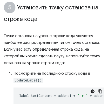
Установить точку останова на
строке кода
Точки останова на уровне строки кода являются
наиболее распространенным типом точек останова.
Если у вас есть определенная строка кода, на
которой вы хотите сделать паузу, используйте точку
останова на уровне строки кода:
Посмотрите на последнюю строку кода в
updateLabel()
:
label
.
textContent
=
addend1
+
' + '
+
addend2