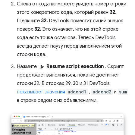
Слева от кода вы можете увидеть номер строки
этого конкретного кода, который равен
32.
Щелкните
32.
DevTools поместит синий значок
поверх
32.
Это означает, что на этой строке
кода есть точка останова. Теперь DevTools
всегда делает паузу перед выполнением этой
строки кода.
resume
Нажмите
Resume script execution
. Скрипт
продолжает выполняться, пока не достигнет
строки 32. В строках 29, 30 и 31 DevTools
показывает значения
addend1
,
addend2
и
sum
в строке рядом с их объявлениями.