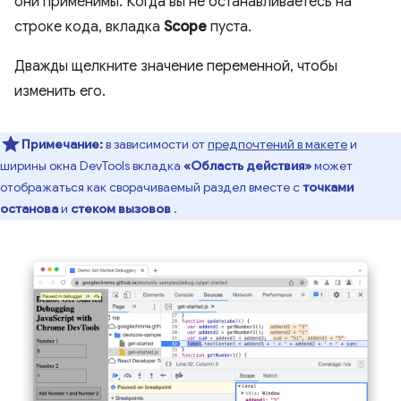
они применимы. Когда вы не останавливаетесь на
строке кода, вкладка
Scope
пуста.
Дважды щелкните значение переменной, чтобы
изменить его.
Примечание:
в зависимости от
предпочтений в макете
и
ширины окна DevTools вкладка
«Область действия»
может
отображаться как сворачиваемый раздел вместе с
точками
останова
и
стеком вызовов
.