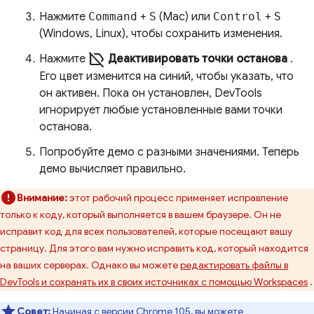
Нажмите
Command
+
S
(Mac) или
Control
+
S
(Windows, Linux), чтобы сохранить изменения.
label_off
Нажмите
Деактивировать точки останова
.
Его цвет изменится на синий, чтобы указать, что
он активен. Пока он установлен, DevTools
игнорирует любые установленные вами точки
останова.
Попробуйте демо с разными значениями. Теперь
демо вычисляет правильно.
Внимание:
этот рабочий процесс применяет исправление
только к коду, который выполняется в вашем браузере. Он не
исправит код для всех пользователей, которые посещают вашу
страницу. Для этого вам нужно исправить код, который находится
на ваших серверах. Однако вы можете
редактировать файлы в
DevTools и сохранять их в своих источниках с помощью Workspaces
.
Совет:
Начиная с версии Chrome 105, вы можете