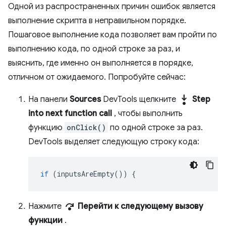
Одной из распространенных причин ошибок является
выполнение скрипта в неправильном порядке.
Пошаговое выполнение кода позволяет вам пройти по
выполнению кода, по одной строке за раз, и
выяснить, где именно он выполняется в порядке,
отличном от ожидаемого. Попробуйте сейчас:
step_into
На панели
Sources
DevTools щелкните
Step
into next function call
, чтобы выполнить
функцию
onClick()
по одной строке за раз.
DevTools выделяет следующую строку кода:
if
(
inputsAreEmpty
())
{
step_over
Нажмите
Перейти к следующему вызову
функции
.