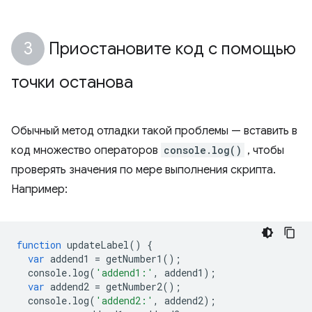
Приостановите код с помощью
точки останова
Обычный метод отладки такой проблемы — вставить в
код множество операторов
console.log()
, чтобы
проверять значения по мере выполнения скрипта.
Например:
function
updateLabel
()
{
var
addend1
=
getNumber1
();
console
.
log
(
'addend1:'
,
addend1
);
var
addend2
=
getNumber2
();
console
.
log
(
'addend2:'
,
addend2
);