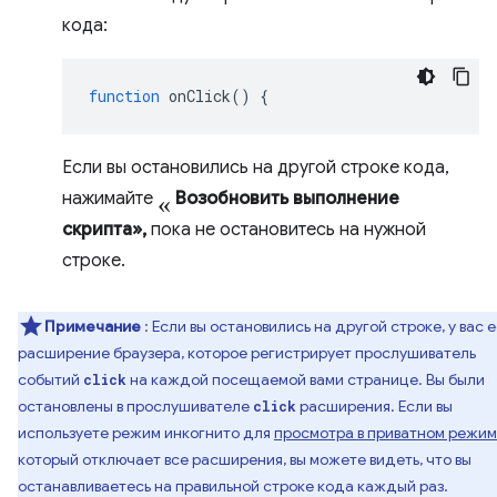
кода:
function
onClick
()
{
Если вы остановились на другой строке кода,
«
нажимайте
Возобновить выполнение
скрипта»,
пока не остановитесь на нужной
строке.
Примечание
: Если вы остановились на другой строке, у вас е
расширение браузера, которое регистрирует прослушиватель
событий
на каждой посещаемой вами странице. Вы были
click
остановлены в прослушивателе
расширения. Если вы
click
используете режим инкогнито для
просмотра в приватном режи
который отключает все расширения, вы можете видеть, что вы
останавливаетесь на правильной строке кода каждый раз.