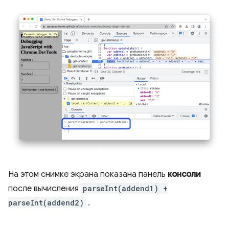
На этом снимке экрана показана панель
консоли
после вычисления
parseInt(addend1) +
parseInt(addend2)
.