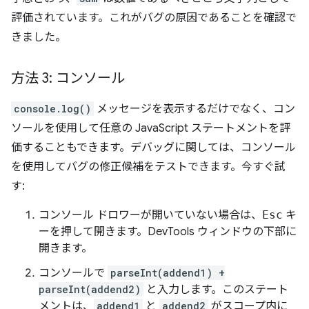
評価されています。これがバグの原因であることを確認で
きました。
方法 3: コンソール
console.log()
メッセージを表示するだけでなく、コン
ソールを使用して任意の JavaScript ステートメントを評
価することもできます。デバッグに関しては、コンソール
を使用してバグの修正候補をテストできます。今すぐ試
す:
コンソール ドロワーが開いていない場合は、
Esc
キ
ーを押して開きます。DevTools ウィンドウの下部に
開きます。
コンソールで
parseInt(addend1) +
parseInt(addend2)
と入力します。このステート
メントは、
addend1
と
addend2
がスコープ内に