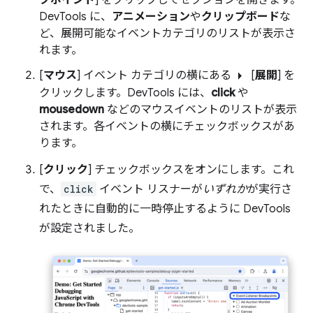
クポイント
] をクリックしてセクションを開きます。
DevTools に、
アニメーション
や
クリップボード
な
ど、展開可能なイベントカテゴリのリストが表示さ
れます。
arrow_right
[
マウス
] イベント カテゴリの横にある
[
展開
] を
クリックします。DevTools には、
click
や
mousedown
などのマウスイベントのリストが表示
されます。各イベントの横にチェックボックスがあ
ります。
[
クリック
] チェックボックスをオンにします。これ
で、
click
イベント リスナーが
いずれか
が実行さ
れたときに自動的に一時停止するように DevTools
が設定されました。