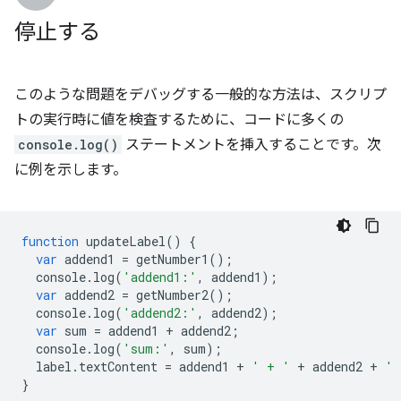
停止する
このような問題をデバッグする一般的な方法は、スクリプ
トの実行時に値を検査するために、コードに多くの
console.log()
ステートメントを挿入することです。次
に例を示します。
function
updateLabel
()
{
var
addend1
=
getNumber1
();
console
.
log
(
'addend1:'
,
addend1
);
var
addend2
=
getNumber2
();
console
.
log
(
'addend2:'
,
addend2
);
var
sum
=
addend1
+
addend2
;
console
.
log
(
'sum:'
,
sum
);
label
.
textContent
=
addend1
+
' + '
+
addend2
+
' 
}