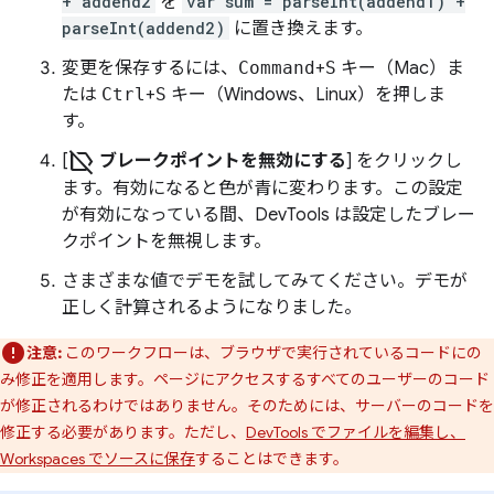
+ addend2
を
var sum = parseInt(addend1) +
parseInt(addend2)
に置き換えます。
変更を保存するには、
Command
+
S
キー（Mac）ま
たは
Ctrl
+
S
キー（Windows、Linux）を押しま
す。
label_off
[
ブレークポイントを無効にする
] をクリックし
ます。有効になると色が青に変わります。この設定
が有効になっている間、DevTools は設定したブレー
クポイントを無視します。
さまざまな値でデモを試してみてください。デモが
正しく計算されるようになりました。
注意:
このワークフローは、ブラウザで実行されているコードにの
み修正を適用します。ページにアクセスするすべてのユーザーのコード
が修正されるわけではありません。そのためには、サーバーのコードを
修正する必要があります。ただし、
DevTools でファイルを編集し、
Workspaces でソースに保存
することはできます。