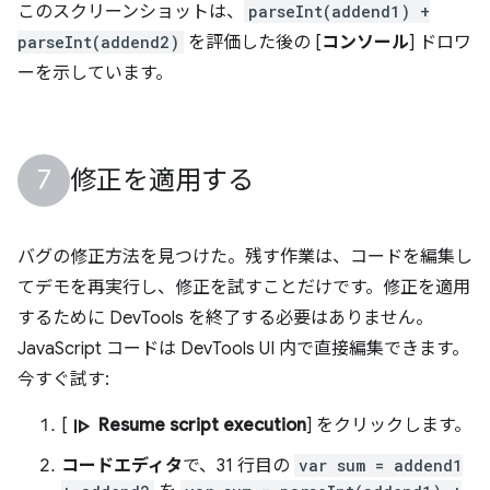
このスクリーンショットは、
parseInt(addend1) +
parseInt(addend2)
を評価した後の [
コンソール
] ドロワ
ーを示しています。
修正を適用する
バグの修正方法を見つけた。残す作業は、コードを編集し
てデモを再実行し、修正を試すことだけです。修正を適用
するために DevTools を終了する必要はありません。
JavaScript コードは DevTools UI 内で直接編集できます。
今すぐ試す:
resume
[
Resume script execution
] をクリックします。
コードエディタ
で、31 行目の
var sum = addend1