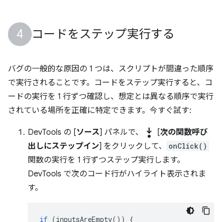
コードをステップ実行する
バグの一般的な原因の 1 つは、スクリプトが間違った順序
で実行されることです。コードをステップ実行すると、コ
ードの実行を 1 行ずつ確認し、想定とは異なる順序で実行
されている場所を正確に特定できます。今すぐ試す:
step_into
DevTools の [
ソース
] パネルで、
[
次の関数呼び
出しにステップイン
] をクリックして、
onClick()
関数の実行を 1 行ずつステップ実行します。
DevTools で次のコード行がハイライト表示されま
す。
if
(
inputsAreEmpty
())
{