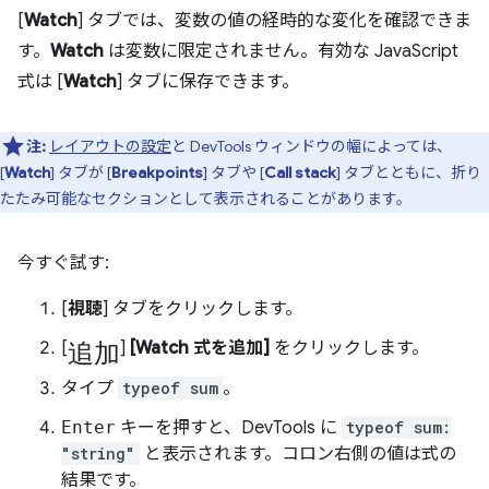
[
Watch
] タブでは、変数の値の経時的な変化を確認できま
す。
Watch
は変数に限定されません。有効な JavaScript
式は [
Watch
] タブに保存できます。
注:
レイアウトの設定
と DevTools ウィンドウの幅によっては、
[
Watch
] タブが [
Breakpoints
] タブや [
Call stack
] タブとともに、折り
たたみ可能なセクションとして表示されることがあります。
今すぐ試す:
[
視聴
] タブをクリックします。
追加
[
]
[Watch 式を追加]
をクリックします。
タイプ
typeof sum
。
Enter
キーを押すと、DevTools に
typeof sum:
"string"
と表示されます。コロン右側の値は式の
結果です。