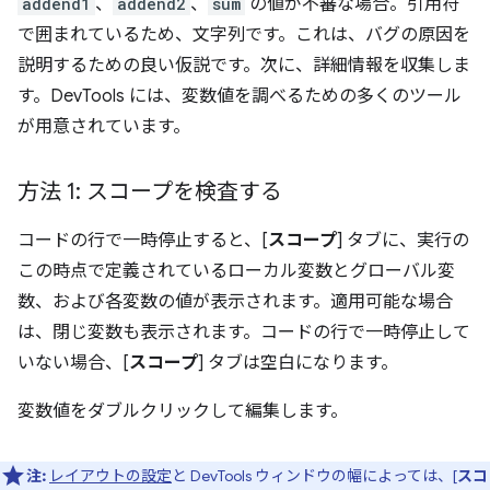
addend1
、
addend2
、
sum
の値が不審な場合。引用符
で囲まれているため、文字列です。これは、バグの原因を
説明するための良い仮説です。次に、詳細情報を収集しま
す。DevTools には、変数値を調べるための多くのツール
が用意されています。
方法 1: スコープを検査する
コードの行で一時停止すると、[
スコープ
] タブに、実行の
この時点で定義されているローカル変数とグローバル変
数、および各変数の値が表示されます。適用可能な場合
は、閉じ変数も表示されます。コードの行で一時停止して
いない場合、[
スコープ
] タブは空白になります。
変数値をダブルクリックして編集します。
注:
レイアウトの設定
と DevTools ウィンドウの幅によっては、[
スコ