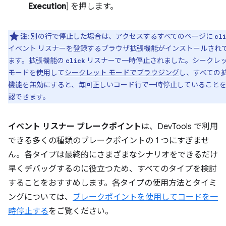
Execution
] を押します。
注
: 別の行で停止した場合は、アクセスするすべてのページに
cl
イベント リスナーを登録するブラウザ拡張機能がインストールされ
ます。拡張機能の
リスナーで一時停止されました。シークレ
click
モードを使用して
シークレット モードでブラウジング
し、すべての
機能を無効にすると、毎回正しいコード行で一時停止していること
認できます。
イベント リスナー ブレークポイント
は、DevTools で利用
できる多くの種類のブレークポイントの 1 つにすぎませ
ん。各タイプは最終的にさまざまなシナリオをできるだけ
早くデバッグするのに役立つため、すべてのタイプを検討
することをおすすめします。各タイプの使用方法とタイミ
ングについては、
ブレークポイントを使用してコードを一
時停止する
をご覧ください。