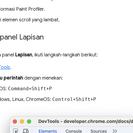
formasi Paint Profiler.
si elemen scroll yang lambat.
anel Lapisan
 panel
Lapisan
, ikuti langkah-langkah berikut:
Tools
.
u perintah
dengan menekan:
OS:
Command
+
Shift
+
P
ows, Linux, ChromeOS:
Control
+
Shift
+
P