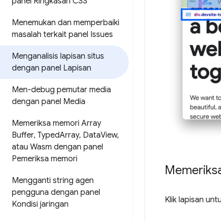
panel Ringkasan CSS
Menemukan dan memperbaiki
masalah terkait panel Issues
Menganalisis lapisan situs
dengan panel Lapisan
Men-debug pemutar media
dengan panel Media
Memeriksa memori Array
Buffer
,
Typed
Array
,
Data
View
,
atau Wasm dengan panel
Pemeriksa memori
Memeriksa
Mengganti string agen
pengguna dengan panel
Klik lapisan un
Kondisi jaringan