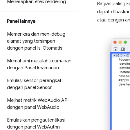
Menerapkan efek rendering
Bagian paling ki
dapat diluaskan
atau dengan ang
Panel lainnya
Memeriksa dan men-debug
alamat yang tersimpan
dengan panel Isi Otomatis
Memahami masalah keamanan
dengan Panel keamanan
Emulasi sensor perangkat
dengan panel Sensor
Melihat metrik Web
Audio API
dengan panel Web
Audio
Emulasikan pengautentikasi
dengan panel Web
Authn