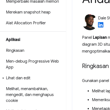
Memperbaiki masalah memori
Merekam snapshot heap
Dale S
Alat Allocation Profiler
Panel
Lapisan
m
Aplikasi
diagram 3D situ
Ringkasan
mengoptimalkan
Men-debug Progressive Web
Ringkasan
App
Lihat dan edit
Gunakan panel
Melihat
,
menambahkan
,
Melihat l
mengedit
,
dan menghapus
Memeriksa
cookie
Menetapka