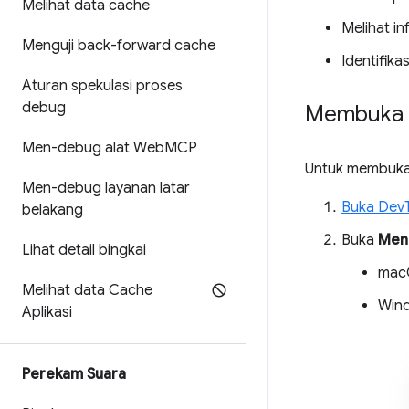
Melihat data cache
Melihat in
Menguji back-forward cache
Identifika
Aturan spekulasi proses
debug
Membuka p
Men-debug alat Web
MCP
Untuk membuka
Men-debug layanan latar
Buka Dev
belakang
Buka
Men
Lihat detail bingkai
mac
Melihat data Cache
Wind
Aplikasi
Perekam Suara