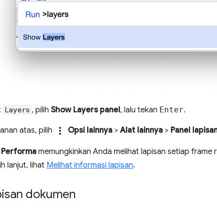
k
Layers
, pilih
Show Layers panel
, lalu tekan
Enter
.
more_vert
anan atas, pilih
Opsi lainnya
>
Alat lainnya
>
Panel lapisa
l
Performa
memungkinkan Anda melihat lapisan setiap frame 
h lanjut, lihat
Melihat informasi lapisan
.
apisan dokumen