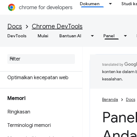
Dokumen
Studi k
Dapatkan hasil analisis yang
bisa ditindaklanjuti tentang
performa situs Anda
Docs
Chrome DevTools
DevTools
Menyimpan rekaman aktivitas
Mulai
Bantuan AI
Panel
performa
Mercusuar
konten ke dalam 
Optimalkan kecepatan web
kesalahan.
Memori
Beranda
Docs
Panel
Ringkasan
Terminologi memori
And