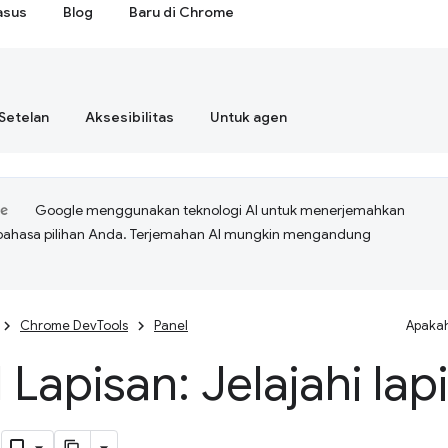
asus
Blog
Baru di Chrome
Setelan
Aksesibilitas
Untuk agen
Google menggunakan teknologi AI untuk menerjemahkan
bahasa pilihan Anda. Terjemahan AI mungkin mengandung
Chrome DevTools
Panel
Apakah
 Lapisan: Jelajahi lap
a