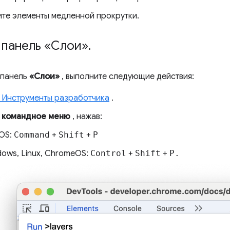
те элементы медленной прокрутки.
 панель «Слои»
.
 панель
«Слои»
, выполните следующие действия:
 Инструменты разработчика
.
е
командное меню
, нажав:
OS:
Command
+
Shift
+
P
ows, Linux, ChromeOS:
Control
+
Shift
+
P.