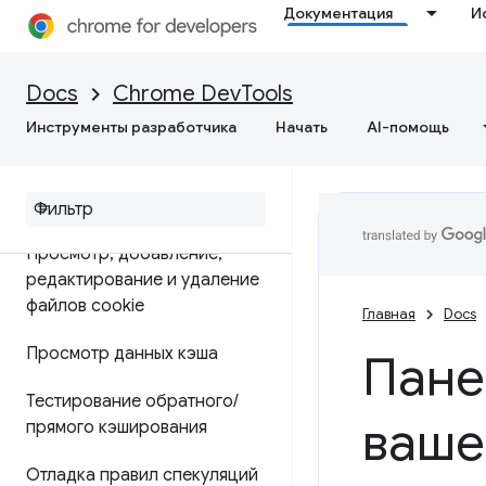
Документация
И
Приложение
Обзор
Docs
Chrome DevTools
Инструменты разработчика
Начать
AI-помощь
Отладка прогрессивных веб-
приложений
Просмотр и редактирование
Просмотр
,
добавление
,
редактирование и удаление
файлов cookie
Главная
Docs
Просмотр данных кэша
Пане
Тестирование обратного
/
ваше
прямого кэширования
Отладка правил спекуляций