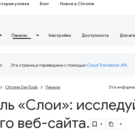
стории успеха
Блог
Новое в Chrome
Панели
Настройки
Доступность
Для аг
Эта страница переведена с помощью
Cloud Translation API
.
Chrome DevTools
Панели
Эта информац
ль «Слои»: исследу
го веб-сайта
.