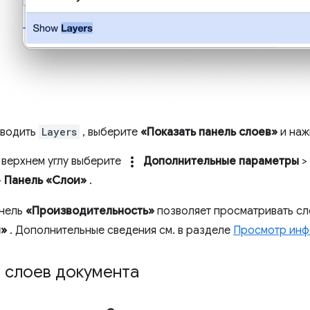
вводить
Layers
, выберите
«Показать панель слоев»
и на
more_vert
 верхнем углу выберите
Дополнительные параметры
>
>
Панель «Слои»
.
анель
«Производительность»
позволяет просматривать сл
и»
. Дополнительные сведения см. в разделе
Просмотр инф
 слоев документа