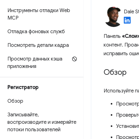
Инструменты отладки Web
Dale S
MCP
Отладка фоновых служб
Панель
«Слои
контент. Проа
Посмотреть детали кадра
исправить оши
Просмотр данных кэша
приложения
Обзор
Регистратор
Используйте 
Обзор
Просмотр
Записывайте
,
Проверьт
воспроизводите и измеряйте
Установи
потоки пользователей
Просмотр