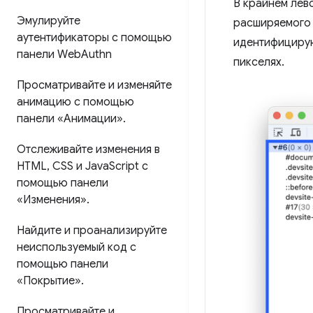
В крайнем лев
Эмулируйте
расширяемого 
аутентификаторы с помощью
идентифицирую
панели Web
Authn
пикселях.
Просматривайте и изменяйте
анимацию с помощью
панели «Анимации»
.
Отслеживайте изменения в
HTML
,
CSS и Java
Script с
помощью панели
«Изменения»
.
Найдите и проанализируйте
неиспользуемый код с
помощью панели
«Покрытие»
.
Просматривайте и