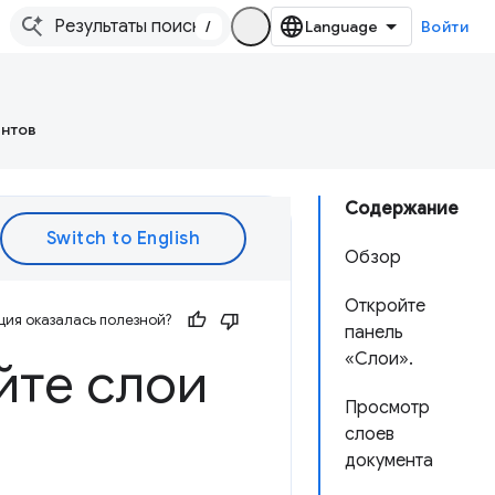
/
Войти
ентов
Содержание
Обзор
Откройте
ия оказалась полезной?
панель
«Слои».
йте слои
Просмотр
слоев
документа