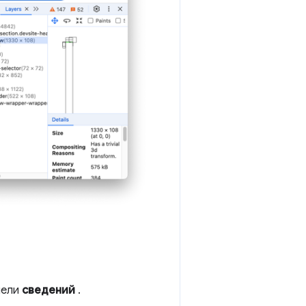
нели
сведений
.