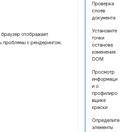
Проверка
слоев
документа
Установите
ак браузер отображает
точки
ть проблемы с рендерингом,
останова
изменения
DOM
Просмотр
информаци
и о
профилиро
вщике
краски
Определите
элементы