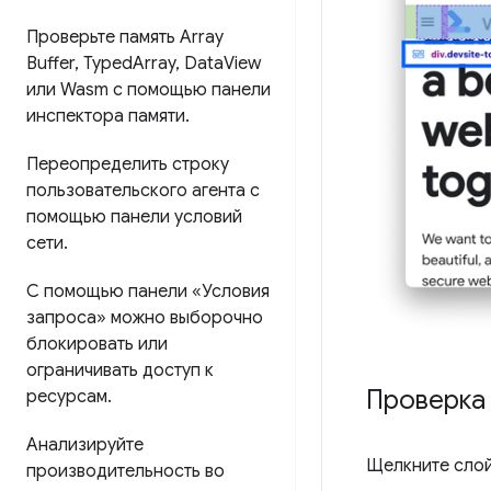
Проверьте память Array
Buffer
,
Typed
Array
,
Data
View
или Wasm с помощью панели
инспектора памяти
.
Переопределить строку
пользовательского агента с
помощью панели условий
сети
.
С помощью панели «Условия
запроса» можно выборочно
блокировать или
ограничивать доступ к
Проверка
ресурсам
.
Анализируйте
Щелкните слой
производительность во