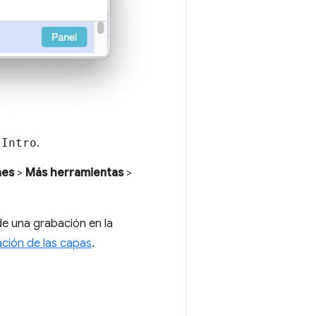
a
Intro
.
nes
>
Más herramientas
>
e una grabación en la
ación de las capas
.