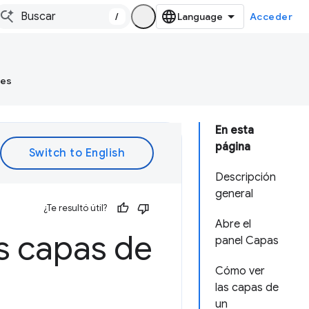
/
Acceder
tes
En esta
página
Descripción
general
¿Te resultó útil?
Abre el
as capas de
panel Capas
Cómo ver
las capas de
un