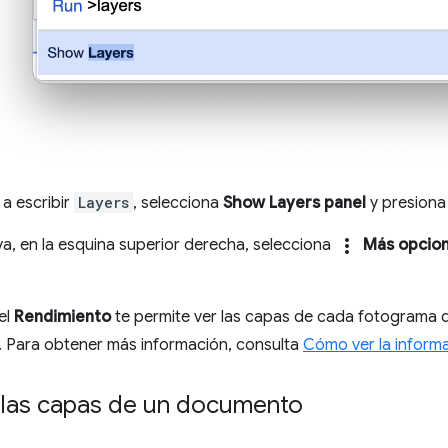
a escribir
Layers
, selecciona
Show Layers panel
y presion
more_vert
a, en la esquina superior derecha, selecciona
Más opcio
el
Rendimiento
te permite ver las capas de cada fotograma d
. Para obtener más información, consulta
Cómo ver la inform
las capas de un documento