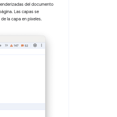
 renderizadas del documento
 página. Las capas se
de la capa en píxeles.