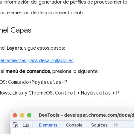
la información del generador de perfiles de procesamiento.
 los elementos de desplazamiento lento.
anel Capas
anel
Layers
, sigue estos pasos:
Herramientas para desarrolladores
.
 el
menú de comandos
, presiona lo siguiente:
OS:
Comando
+
Mayúsculas
+
P
ows, Linux y ChromeOS:
Control
+
Mayúsculas
+
P