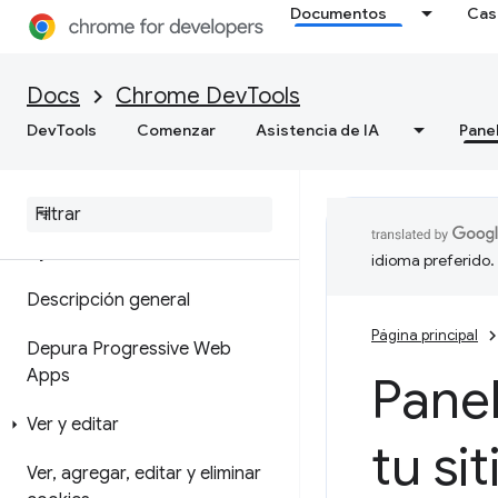
Documentos
Cas
de memoria
Cómo grabar instantáneas de
Docs
Chrome DevTools
montón
DevTools
Comenzar
Asistencia de IA
Pane
Herramienta de generación de
perfiles de asignación
Aplicación
idioma preferido.
Descripción general
Página principal
Depura Progressive Web
Apps
Panel
Ver y editar
tu si
Ver
,
agregar
,
editar y eliminar