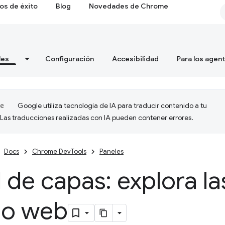
os de éxito
Blog
Novedades de Chrome
les
Configuración
Accesibilidad
Para los agen
Google utiliza tecnología de IA para traducir contenido a tu
 Las traducciones realizadas con IA pueden contener errores.
Docs
Chrome DevTools
Paneles
 de capas: explora l
tio web