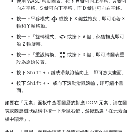
使用 WASD 移動圖表。按下
W
鍵可向上平移、
A
鍵可
向左平移、
S
鍵可向下平移，而
D
鍵則可向右平移。
drag_pan
按一下平移模式
或按下
X
鍵並拖曳，即可沿著 X
軸和 Y 軸移動。
360
按一下「旋轉模式」
或按下
V
鍵，然後拖曳即可
沿 Z 軸旋轉。
zoom_in_map
按一下「重設轉換」
或按下
0
鍵，即可將圖表重
設為原始位置。
按下
Shift
+
+
鍵或滑鼠滾輪向上，即可放大畫面。
按下
Shift
+
-
或向下滾動滑鼠滾輪，即可縮小畫
面。
如要在「元素」面板
中查看圖層的對應 DOM 元素，請在圖
表或圖層樹狀結構中按一下滑鼠右鍵，然後點選「在元素面
板中顯示」
。