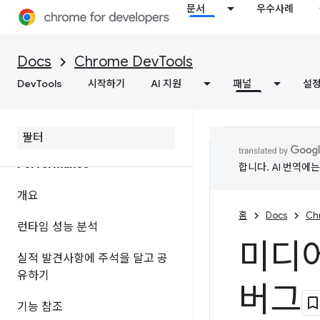
문서
우수사례
개요
네트워크 활동 검사
Docs
Chrome DevTools
DevTools
기능 참조
시작하기
AI 지원
패널
설
페이지 리소스 보기
Performance
합니다. AI 번역에
개요
홈
Docs
Ch
런타임 성능 분석
미디어
실적 발견사항에 주석을 달고 공
유하기
버그
기능 참조