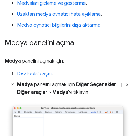
Medyaları gizleme ve gösterme
.
Uzaktan medya oynatıcı hata ayıklama
.
Medya oynatıcı bilgilerini dışa aktarma
.
Medya panelini açma
Medya
panelini açmak için:
DevTools'u açın
.
more_vert
Medya
panelini açmak için
Diğer Seçenekler
>
Diğer araçlar
>
Medya
'yı tıklayın.