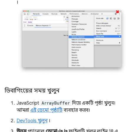
।
ডিবাগিংয়ের সময় খুলুন
JavaScript
ArrayBuffer
দিয়ে একটি পৃষ্ঠা খুলুন।
আমরা
এই ডেমো পৃষ্ঠাটি
ব্যবহার করব।
DevTools খুলুন
।
উত্স
প্যানেলে
ডেমো-js.js
ফাইলটি খুলুন, লাইন 18 এ