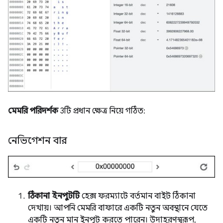
মেমরি পরিদর্শক
3টি প্রধান ক্ষেত্র নিয়ে গঠিত:
নেভিগেশন বার
ঠিকানা ইনপুটটি
হেক্স ফরম্যাটে বর্তমান বাইট ঠিকানা
দেখায়। আপনি মেমরি বাফারে একটি নতুন অবস্থানে যেতে
একটি নতুন মান ইনপুট করতে পারেন। উদাহরণস্বরূপ,