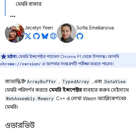
মেমরি বাফার
Jecelyn Yeen
Sofia Emelianova
দ্রষ্টব্য:
মেমরি ইন্সপেক্টর প্যানেল Chrome 91 থেকে উপলব্ধ। আপনি
এ আপনার সংস্করণটি পরীক্ষা করতে পারেন।
chrome://version/
জাভাস্ক্রিপ্টে
ArrayBuffer
,
TypedArray
, এবং
DataView
মেমরি পরিদর্শন করতে
মেমরি ইন্সপেক্টর
ব্যবহার করুন সেইসাথে
WebAssembly.Memory
C++ এ লেখা Wasm অ্যাপ্লিকেশনের
মেমরি।
ওভারভিউ