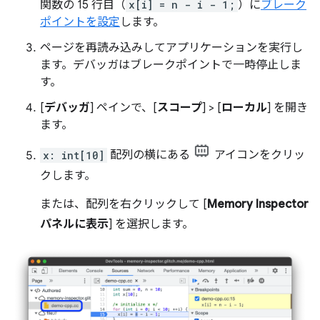
関数の 15 行目（
x[i] = n - i - 1;
）に
ブレーク
ポイントを設定
します。
ページを再読み込みしてアプリケーションを実行し
ます。デバッガはブレークポイントで一時停止しま
す。
[
デバッガ
] ペインで、[
スコープ
] > [
ローカル
] を開き
ます。
x: int[10]
配列の横にある
アイコンをクリッ
クします。
または、配列を右クリックして [
Memory Inspector
パネルに表示
] を選択します。