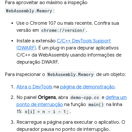
Para aproveitar ao máximo a inspeção
WebAssembly.Memory
:
Use o Chrome 107 ou mais recente. Confira sua
versão em
chrome://version/
.
Instale a extensão
C/C++ DevTools Support
(DWARF)
. É um plug-in para depurar aplicativos
C/C++ da WebAssembly usando informações de
depuração DWARF.
Para inspecionar o
WebAssembly.Memory
de um objeto:
Abra o DevTools
na
página de demonstração
.
No painel
Origens
, abra
demo-cpp.cc
e
defina um
ponto de interrupção
na função
main()
na linha
15:
x[i] = n - i - 1;
.
Recarregue a página para executar o aplicativo. O
depurador pausa no ponto de interrupção.