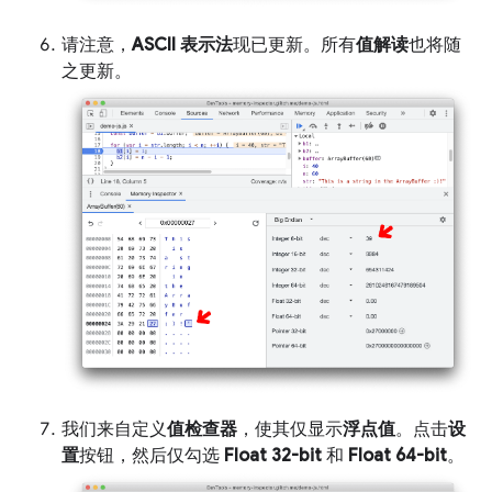
请注意，
ASCII 表示法
现已更新。所有
值解读
也将随
之更新。
我们来自定义
值检查器
，使其仅显示
浮点值
。点击
设
置
按钮，然后仅勾选
Float 32-bit
和
Float 64-bit
。