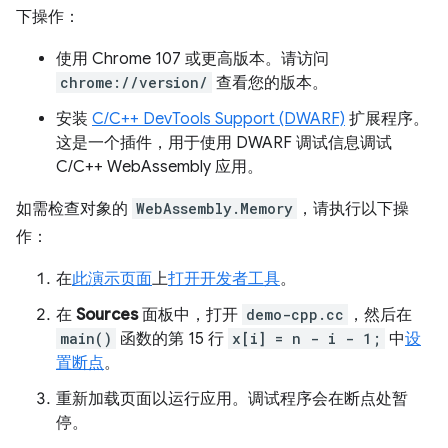
下操作：
使用 Chrome 107 或更高版本。请访问
chrome://version/
查看您的版本。
安装
C/C++ DevTools Support (DWARF)
扩展程序。
这是一个插件，用于使用 DWARF 调试信息调试
C/C++ WebAssembly 应用。
如需检查对象的
WebAssembly.Memory
，请执行以下操
作：
在
此演示页面
上
打开开发者工具
。
在
Sources
面板中，打开
demo-cpp.cc
，然后在
main()
函数的第 15 行
x[i] = n - i - 1;
中
设
置断点
。
重新加载页面以运行应用。调试程序会在断点处暂
停。