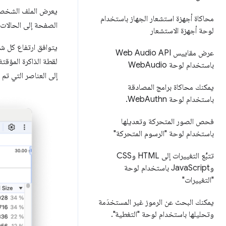
محاكاة أجهزة استشعار الجهاز باستخدام
الصفحة إلى الحالات 
لوحة أجهزة الاستشعار
يتوافق ارتفاع كل شر
عرض مقاييس Web Audio API
لقطة الذاكرة المؤقتة
باستخدام لوحة Web
Audio
إلى العناصر التي ت
يمكنك محاكاة برامج المصادقة
باستخدام لوحة Web
Authn
.
فحص الصور المتحركة وتعديلها
باستخدام لوحة "الرسوم المتحركة"
تتبُّع التغييرات إلى HTML وCSS
وJava
Script باستخدام لوحة
"التغييرات"
يمكنك البحث عن الرموز غير المستخدَمة
وتحليلها باستخدام لوحة "التغطية"
.