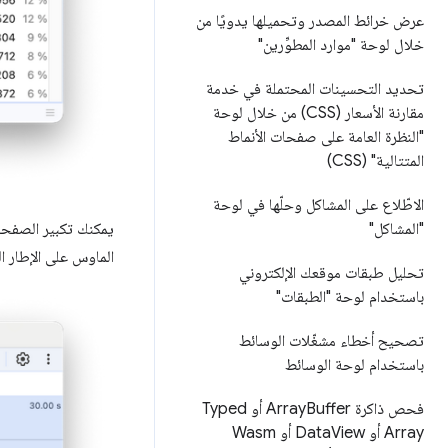
عرض خرائط المصدر وتحميلها يدويًا من
خلال لوحة "موارد المطوِّرين"
تحديد التحسينات المحتملة في خدمة
مقارنة الأسعار (CSS) من خلال لوحة
"النظرة العامة على صفحات الأنماط
المتتالية" (CSS)
الاطّلاع على المشاكل وحلّها في لوحة
يمكنك تكبير الصفحة
"المشاكل"
الماوس على الإطار ا
تحليل طبقات موقعك الإلكتروني
باستخدام لوحة "الطبقات"
تصحيح أخطاء مشغّلات الوسائط
باستخدام لوحة الوسائط
فحص ذاكرة Array
Buffer أو Typed
Array أو Data
View أو Wasm