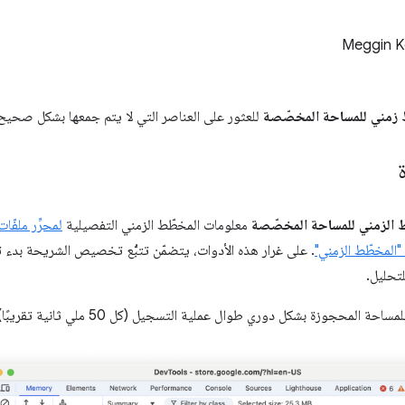
Meggin K
مني للمساحة المخصّصة
للعثور على العناصر التي لا يتم جمعها بشكل صحيح، 
الزمني للمساحة المخصّصة
معلومات المخطّط الزمني التفصيلية
لمحرِّر ملفّا
"المخطّط الزمني"
. على غرار هذه الأدوات، يتضمّن تتبُّع تخصيص الشريحة بدء
تحليل.
جوزة بشكل دوري طوال عملية التسجيل (كل 50 ملي ثانية تقريبًا) ولقطة نهائية في نهاية التسجيل.