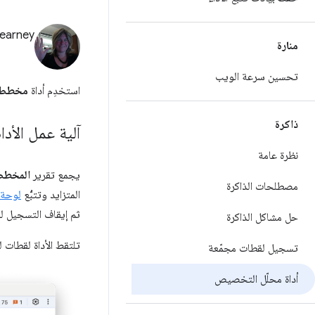
earney
منارة
تحسين سرعة الويب
استخدِم أداة
مخطط ز
ذاكرة
آلية عمل الأداة
نظرة عامة
يجمع تقرير
المخطط 
مصطلحات الذاكرة
المتزايد وتتبُّع
لوحة 
ثم إيقاف التسجيل لل
حل مشاكل الذاكرة
تلتقط الأداة لقطات للمساحة المح
تسجيل لقطات مجمّعة
أداة محلّل التخصيص