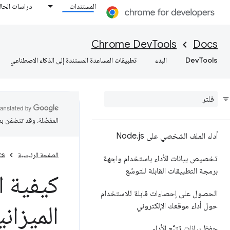
المستندات
دراسات الحال
تحليل أداء وقت التشغيل
إضافة تعليقات توضيحية إلى نتائج
Chrome DevTools
Docs
الأداء ومشاركتها
DevTools
البدء
تطبيقات المساعدة المستندة إلى الذكاء الاصطناعي
مرجع الميزات
مرجع حدث المخطط الزمني
تحليل أداء أداة اختيار لغة CSS
المفضّلة، وقد تتضمّن ب
أداء الملف الشخصي على Node
js
.
الصفحة الرئيسية
cs
تخصيص بيانات الأداء باستخدام واجهة
برمجة التطبيقات القابلة للتوسّع
كيفية ا
الحصول على إحصاءات قابلة للاستخدام
الميزاني
حول أداء موقعك الإلكتروني
حفظ بيانات تتبُّع الأداء