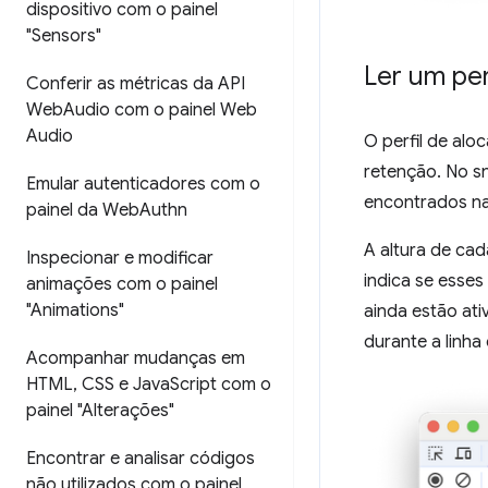
dispositivo com o painel
"Sensors"
Ler um per
Conferir as métricas da API
Web
Audio com o painel Web
Audio
O perfil de alo
retenção. No s
Emular autenticadores com o
encontrados na 
painel da Web
Authn
A altura de ca
Inspecionar e modificar
indica se esses
animações com o painel
"Animations"
ainda estão ati
durante a linh
Acompanhar mudanças em
HTML
,
CSS e Java
Script com o
painel "Alterações"
Encontrar e analisar códigos
não utilizados com o painel