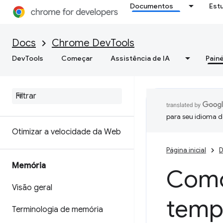
Documentos
Est
extensibilidade
Receba insights úteis sobre o
Docs
Chrome DevTools
desempenho do seu site
DevTools
Começar
Assistência de IA
Painé
Salvar rastreamentos de
desempenho
Lighthouse
para seu idioma d
Otimizar a velocidade da Web
Página inicial
D
Memória
Como
Visão geral
temp
Terminologia de memória