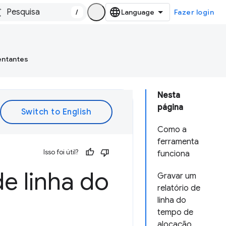
/
Fazer login
entantes
Nesta
página
Como a
ferramenta
Isso foi útil?
funciona
e linha do
Gravar um
relatório de
linha do
tempo de
alocação