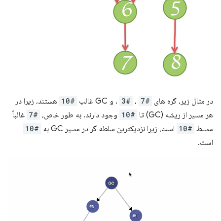
در مثال زیر، گره های
#7
،
#3
، و GC غالب
#10
هستند، زیرا در
هر مسیر از ریشه (GC) تا
#10
وجود دارند. به طور خاص،
#7
غالباً
مسلط
#10
است، زیرا نزدیکترین سلطه گر در مسیر GC به
#10
است.