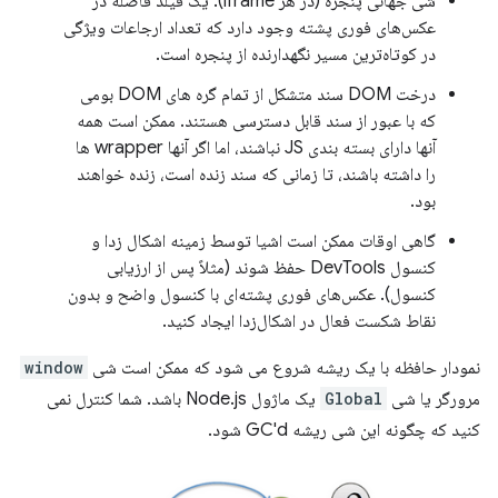
شی جهانی پنجره (در هر iframe). یک فیلد فاصله در
عکس‌های فوری پشته وجود دارد که تعداد ارجاعات ویژگی
در کوتاه‌ترین مسیر نگهدارنده از پنجره است.
درخت DOM سند متشکل از تمام گره های DOM بومی
که با عبور از سند قابل دسترسی هستند. ممکن است همه
آنها دارای بسته بندی JS نباشند، اما اگر آنها wrapper ها
را داشته باشند، تا زمانی که سند زنده است، زنده خواهند
بود.
گاهی اوقات ممکن است اشیا توسط زمینه اشکال زدا و
کنسول DevTools حفظ شوند (مثلاً پس از ارزیابی
کنسول). عکس‌های فوری پشته‌ای با کنسول واضح و بدون
نقاط شکست فعال در اشکال‌زدا ایجاد کنید.
نمودار حافظه با یک ریشه شروع می شود که ممکن است شی
window
مرورگر یا شی
Global
یک ماژول Node.js باشد. شما کنترل نمی
کنید که چگونه این شی ریشه GC'd شود.