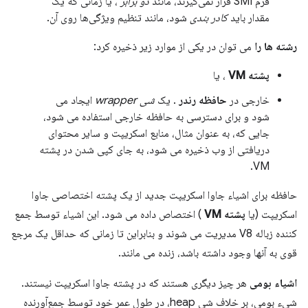
فرم SMI قرار نمی‌گیرند، مانند
دو برابر
، یا زمانی که یک
مقدار باید
کادر بندی
شود، مانند تنظیم ویژگی‌ها روی آن.
رشته ها را
می توان در یکی از موارد زیر ذخیره کرد:
پشته VM
، یا
خارجی در
حافظه رندر
. یک
شی wrapper
ایجاد می
شود و برای دسترسی به حافظه خارجی استفاده می شود،
جایی که، به عنوان مثال، منابع اسکریپت و سایر محتوای
دریافتی از وب ذخیره می شود، به جای کپی شدن در پشته
VM.
حافظه برای اشیاء جاوا اسکریپت جدید از یک پشته اختصاصی جاوا
اسکریپت (یا
پشته VM
) اختصاص داده می شود. این اشیاء توسط جمع
کننده زباله V8 مدیریت می شوند و بنابراین تا زمانی که حداقل یک مرجع
قوی به آنها وجود داشته باشد، زنده می مانند.
اشیاء بومی
هر چیز دیگری هستند که در پشته جاوا اسکریپت نیستند.
شیء بومی، بر خلاف شی heap، در طول عمر خود توسط جمع‌آورنده