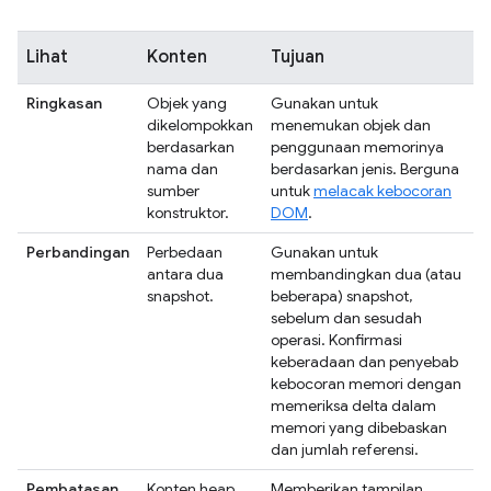
Lihat
Konten
Tujuan
Ringkasan
Objek yang
Gunakan untuk
dikelompokkan
menemukan objek dan
berdasarkan
penggunaan memorinya
nama dan
berdasarkan jenis. Berguna
sumber
untuk
melacak kebocoran
konstruktor.
DOM
.
Perbandingan
Perbedaan
Gunakan untuk
antara dua
membandingkan dua (atau
snapshot.
beberapa) snapshot,
sebelum dan sesudah
operasi. Konfirmasi
keberadaan dan penyebab
kebocoran memori dengan
memeriksa delta dalam
memori yang dibebaskan
dan jumlah referensi.
Pembatasan
Konten heap
Memberikan tampilan