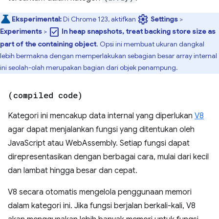
settings
Eksperimental:
Di Chrome 123, aktifkan
Settings
>
check_box
Experiments
>
In heap snapshots, treat backing store size as
part of the containing object
. Opsi ini membuat ukuran dangkal
lebih bermakna dengan memperlakukan sebagian besar array internal
ini seolah-olah merupakan bagian dari objek penampung.
(compiled code)
Kategori ini mencakup data internal yang diperlukan
V8
agar dapat menjalankan fungsi yang ditentukan oleh
JavaScript atau WebAssembly. Setiap fungsi dapat
direpresentasikan dengan berbagai cara, mulai dari kecil
dan lambat hingga besar dan cepat.
V8 secara otomatis mengelola penggunaan memori
dalam kategori ini. Jika fungsi berjalan berkali-kali, V8