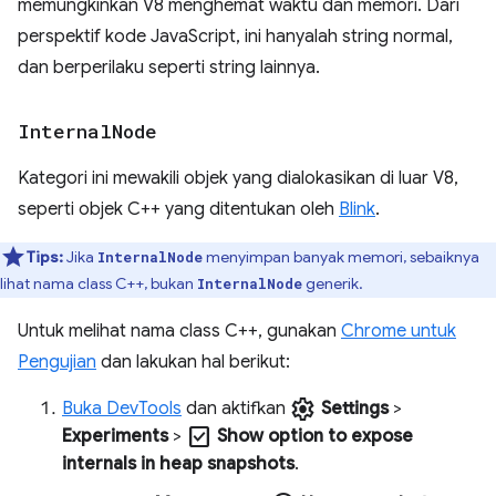
memungkinkan V8 menghemat waktu dan memori. Dari
perspektif kode JavaScript, ini hanyalah string normal,
dan berperilaku seperti string lainnya.
Internal
Node
Kategori ini mewakili objek yang dialokasikan di luar V8,
seperti objek C++ yang ditentukan oleh
Blink
.
Tips:
Jika
menyimpan banyak memori, sebaiknya
InternalNode
lihat nama class C++, bukan
generik.
InternalNode
Untuk melihat nama class C++, gunakan
Chrome untuk
Pengujian
dan lakukan hal berikut:
settings
Buka DevTools
dan aktifkan
Settings
>
check_box
Experiments
>
Show option to expose
internals in heap snapshots
.