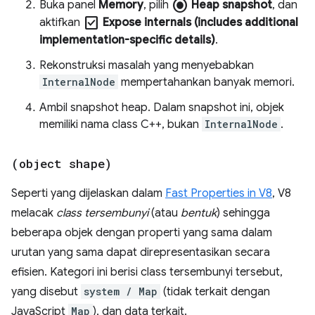
radio_button_checked
Buka panel
Memory
, pilih
Heap snapshot
, dan
check_box
aktifkan
Expose internals (includes additional
implementation-specific details)
.
Rekonstruksi masalah yang menyebabkan
InternalNode
mempertahankan banyak memori.
Ambil snapshot heap. Dalam snapshot ini, objek
memiliki nama class C++, bukan
InternalNode
.
(object shape)
Seperti yang dijelaskan dalam
Fast Properties in V8
, V8
melacak
class tersembunyi
(atau
bentuk
) sehingga
beberapa objek dengan properti yang sama dalam
urutan yang sama dapat direpresentasikan secara
efisien. Kategori ini berisi class tersembunyi tersebut,
yang disebut
system / Map
(tidak terkait dengan
JavaScript
Map
), dan data terkait.