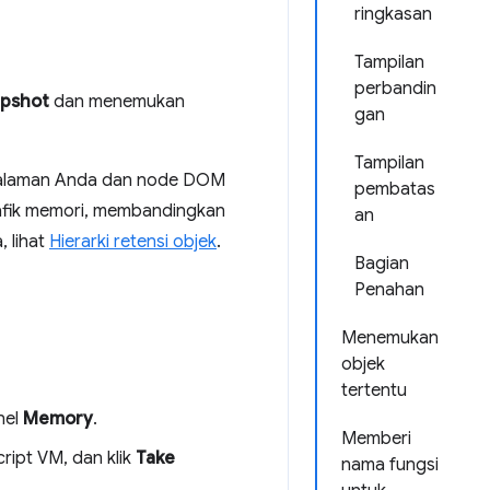
ringkasan
Tampilan
perbandin
apshot
dan menemukan
gan
Tampilan
t halaman Anda dan node DOM
pembatas
grafik memori, membandingkan
an
 lihat
Hierarki retensi objek
.
Bagian
Penahan
Menemukan
objek
tertentu
nel
Memory
.
Memberi
Script VM, dan klik
Take
nama fungsi