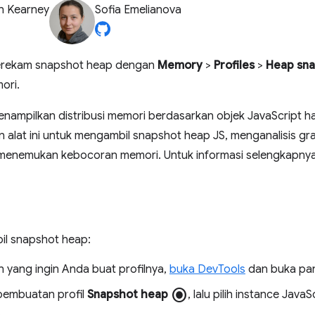
n Kearney
Sofia Emelianova
merekam snapshot heap dengan
Memory
>
Profiles
>
Heap sn
ori.
menampilkan distribusi memori berdasarkan objek JavaScrip
an alat ini untuk mengambil snapshot heap JS, menganalisis 
menemukan kebocoran memori. Untuk informasi selengkapnya,
l snapshot heap:
n yang ingin Anda buat profilnya,
buka DevTools
dan buka pa
radio_button_checked
s pembuatan profil
Snapshot heap
, lalu pilih instance Java
.