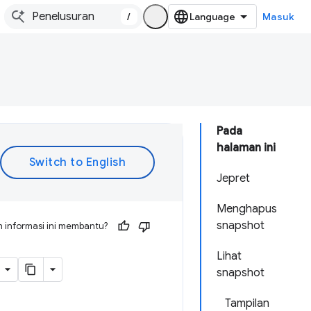
/
Masuk
Pada
halaman ini
Jepret
Menghapus
snapshot
 informasi ini membantu?
Lihat
snapshot
Tampilan