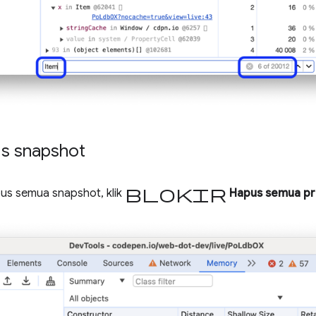
s snapshot
blokir
s semua snapshot, klik
Hapus semua pro