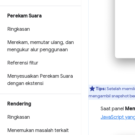
Perekam Suara
Ringkasan
Merekam
,
memutar ulang
,
dan
mengukur alur penggunaan
Referensi fitur
Menyesuaikan Perekam Suara
dengan ekstensi
Tips:
Setelah memili
mengambil snapshot ber
Rendering
Saat panel
Mem
Ringkasan
JavaScript yan
Menemukan masalah terkait