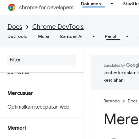
Node.js
Dokumen
Studi k
Menyesuaikan data performa
dengan Extensibility API
Docs
Chrome DevTools
Dapatkan hasil analisis yang
DevTools
Mulai
Bantuan AI
Panel
bisa ditindaklanjuti tentang
performa situs Anda
Menyimpan rekaman aktivitas
performa
konten ke dalam 
kesalahan.
Mercusuar
Beranda
Docs
Optimalkan kecepatan web
Mere
Memori