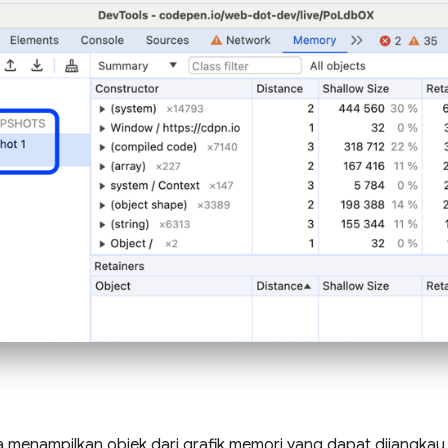
 menampilkan objek dari grafik memori yang dapat dijangkau 