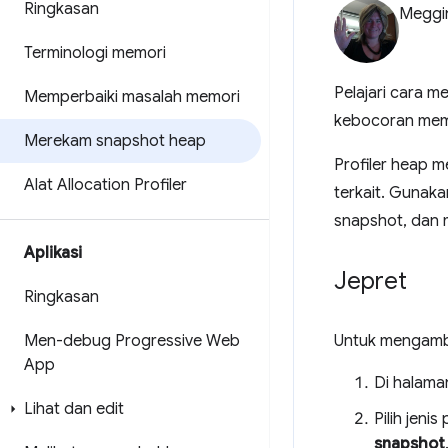
Ringkasan
Meggi
Terminologi memori
Pelajari cara 
Memperbaiki masalah memori
kebocoran mem
Merekam snapshot heap
Profiler heap 
Alat Allocation Profiler
terkait. Gunak
snapshot, dan 
Aplikasi
Jepret
Ringkasan
Men-debug Progressive Web
Untuk mengambi
App
Di halama
Lihat dan edit
Pilih jeni
snapshot