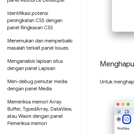
panel Resource Developer
Identifikasi potensi
peningkatan CSS dengan
panel Ringkasan CSS
Menemukan dan memperbaiki
masalah terkait panel Issues
Menganalisis lapisan situs
Menghapu
dengan panel Lapisan
Men-debug pemutar media
Untuk menghapu
dengan panel Media
Memeriksa memori Array
Buffer
,
Typed
Array
,
Data
View
,
atau Wasm dengan panel
Pemeriksa memori