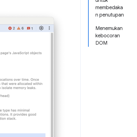
untuk
membedaka
n penutupan
Menemukan
kebocoran
DOM