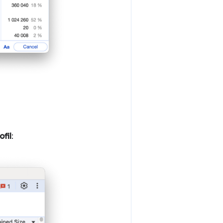
fil
: