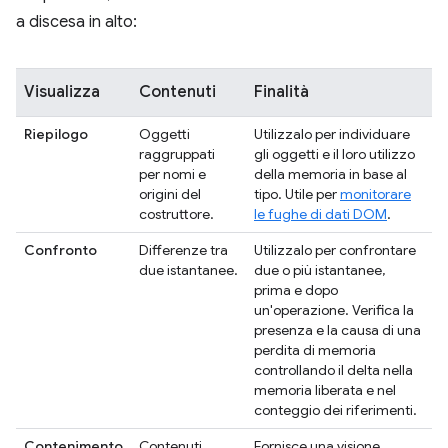
a discesa in alto:
Visualizza
Contenuti
Finalità
Riepilogo
Oggetti
Utilizzalo per individuare
raggruppati
gli oggetti e il loro utilizzo
per nomi e
della memoria in base al
origini del
tipo. Utile per
monitorare
costruttore.
le fughe di dati DOM
.
Confronto
Differenze tra
Utilizzalo per confrontare
due istantanee.
due o più istantanee,
prima e dopo
un'operazione. Verifica la
presenza e la causa di una
perdita di memoria
controllando il delta nella
memoria liberata e nel
conteggio dei riferimenti.
Contenimento
Contenuti
Fornisce una visione