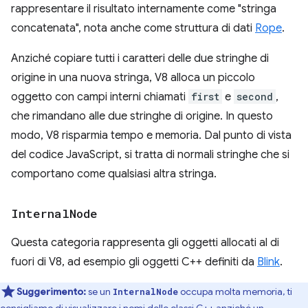
rappresentare il risultato internamente come "stringa
concatenata", nota anche come struttura di dati
Rope
.
Anziché copiare tutti i caratteri delle due stringhe di
origine in una nuova stringa, V8 alloca un piccolo
oggetto con campi interni chiamati
first
e
second
,
che rimandano alle due stringhe di origine. In questo
modo, V8 risparmia tempo e memoria. Dal punto di vista
del codice JavaScript, si tratta di normali stringhe che si
comportano come qualsiasi altra stringa.
Internal
Node
Questa categoria rappresenta gli oggetti allocati al di
fuori di V8, ad esempio gli oggetti C++ definiti da
Blink
.
Suggerimento:
se un
occupa molta memoria, ti
InternalNode
consigliamo di visualizzare i nomi delle classi C++ anziché un