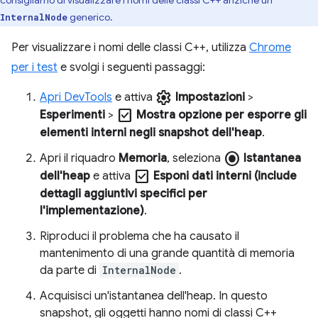
generico.
InternalNode
Per visualizzare i nomi delle classi C++, utilizza
Chrome
per i test
e svolgi i seguenti passaggi:
settings
Apri DevTools
e attiva
Impostazioni
>
check_box
Esperimenti
>
Mostra opzione per esporre gli
elementi interni negli snapshot dell'heap
.
radio_button_checked
Apri il riquadro
Memoria
, seleziona
Istantanea
check_box
dell'heap
e attiva
Esponi dati interni (include
dettagli aggiuntivi specifici per
l'implementazione)
.
Riproduci il problema che ha causato il
mantenimento di una grande quantità di memoria
da parte di
InternalNode
.
Acquisisci un'istantanea dell'heap. In questo
snapshot, gli oggetti hanno nomi di classi C++