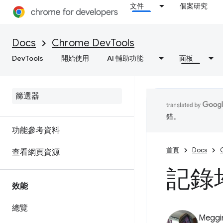
文件
個案研究
對 C/C++ WebAssembly 進行
偵錯
Docs
Chrome DevTools
DevTools
開始使用
AI 輔助功能
面板
網路
總覽
檢查網路活動
錯。
功能參考資料
首頁
Docs
查看網頁資源
記錄
效能
總覽
Meggi