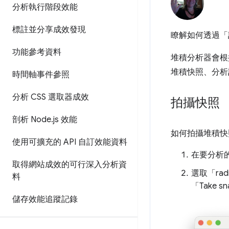
分析執行階段效能
標註並分享成效發現
瞭解如何透過「
功能參考資料
堆積分析器會根據
堆積快照、分析
時間軸事件參照
分析 CSS 選取器成效
拍攝快照
剖析 Node
.
js 效能
如何拍攝堆積快
使用可擴充的 API 自訂效能資料
在要分析
取得網站成效的可行深入分析資
選取「radi
料
「Take s
儲存效能追蹤記錄