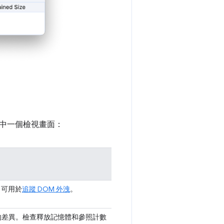
中一個檢視畫面：
。可用於
追蹤 DOM 外洩
。
後的差異。檢查釋放記憶體和參照計數