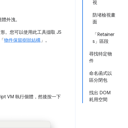
視
防堵檢視畫
憶體外洩。
面
布情形。您可以使用此工具擷取 JS
「Retainer
「
物件保留樹狀結構
」。
s」區段
尋找特定物
件
命名函式以
區分閉包
找出 DOM
ipt VM 執行個體，然後按一下
耗用空間