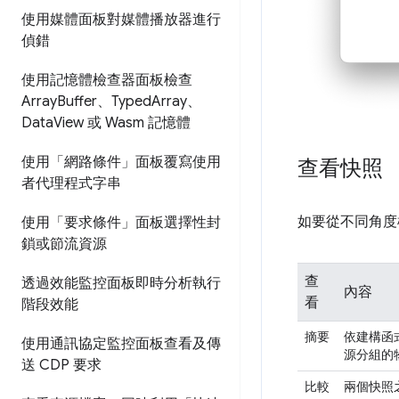
使用媒體面板對媒體播放器進行
偵錯
使用記憶體檢查器面板檢查
Array
Buffer、Typed
Array、
Data
View 或 Wasm 記憶體
使用「網路條件」面板覆寫使用
查看快照
者代理程式字串
如要從不同角度
使用「要求條件」面板選擇性封
鎖或節流資源
查
透過效能監控面板即時分析執行
內容
看
階段效能
摘要
依建構函
使用通訊協定監控面板查看及傳
源分組的
送 CDP 要求
比較
兩個快照