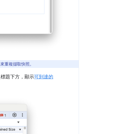
nux) 來重複擷取快照。
照標題下方，顯示
可到達的