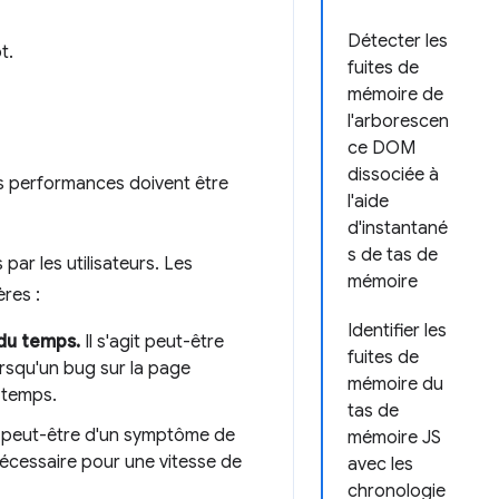
Détecter les
t.
fuites de
mémoire de
l'arborescen
ce DOM
dissociée à
es performances doivent être
l'aide
d'instantané
s de tas de
ar les utilisateurs. Les
mémoire
res :
Identifier les
du temps.
Il s'agit peut-être
fuites de
rsqu'un bug sur la page
mémoire du
u temps.
tas de
it peut-être d'un symptôme de
mémoire JS
nécessaire pour une vitesse de
avec les
chronologie