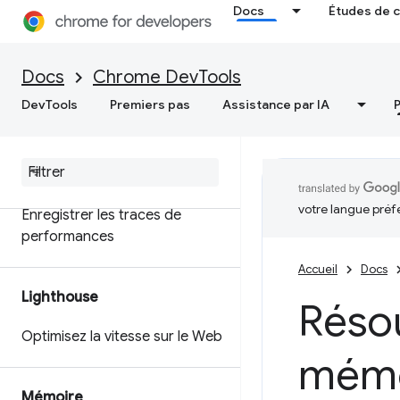
Docs
Études de 
Personnalisez vos données de
performances avec l'API
d'extensibilité
Docs
Chrome DevTools
DevTools
Premiers pas
Assistance par IA
Obtenez des insights
exploitables sur les
performances de votre site
Web
votre langue préf
Enregistrer les traces de
performances
Accueil
Docs
Lighthouse
Réso
Optimisez la vitesse sur le Web
mémo
Mémoire