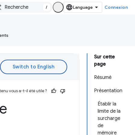
/
Connexion
ents
Sur cette
page
Résumé
Présentation
enu vous a-t-il été utile ?
de
Établir la
limite de la
surcharge
de
mémoire