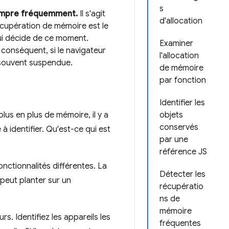
s
rompre fréquemment.
Il s'agit
d'allocation
cupération de mémoire est le
ui décide de ce moment.
Examiner
r conséquent, si le navigateur
l'allocation
 souvent suspendue.
de mémoire
par fonction
Identifier les
plus en plus de mémoire, il y a
objets
conservés
à identifier. Qu'est-ce qui est
par une
référence JS
fonctionnalités différentes. La
Détecter les
eut planter sur un
récupératio
ns de
mémoire
rs. Identifiez les appareils les
fréquentes