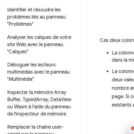
Identifier et résoudre les
problèmes liés au panneau
"Problèmes"
Analyser les calques de votre
Ces deux colonn
site Web avec le panneau
"Calques"
La colon
dans la m
Déboguer les lecteurs
La colon
multimédias avec le panneau
"Multimédia"
deux valeu
nombre en 
Inspecter la mémoire Array
page. Si 
Buffer
,
Typed
Array
,
Data
View
existants
ou Wasm à l'aide du panneau
de l'inspecteur de mémoire
Remplacer la chaîne user-