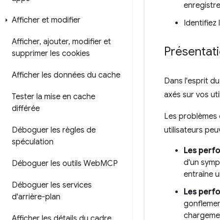
enregistre
Afficher et modifier
Identifiez
Afficher
,
ajouter
,
modifier et
Présentat
supprimer les cookies
Afficher les données du cache
Dans l'esprit 
axés sur vos uti
Tester la mise en cache
différée
Les problèmes d
Déboguer les règles de
utilisateurs pe
spéculation
Les perfo
d'un symp
Déboguer les outils Web
MCP
entraîne u
Déboguer les services
Les perf
d'arrière-plan
gonflement
chargemen
Afficher les détails du cadre