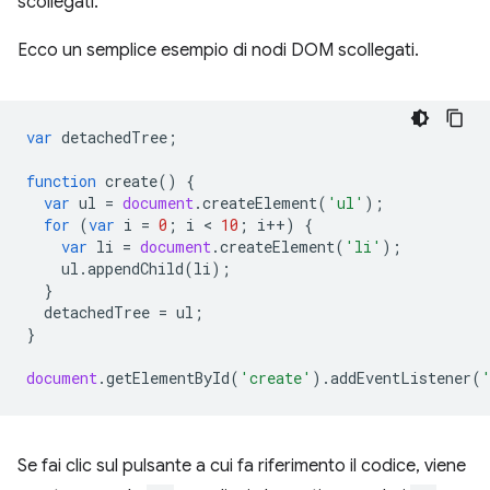
scollegati.
Ecco un semplice esempio di nodi DOM scollegati.
var
detachedTree
;
function
create
()
{
var
ul
=
document
.
createElement
(
'ul'
);
for
(
var
i
=
0
;
i
 < 
10
;
i
++
)
{
var
li
=
document
.
createElement
(
'li'
);
ul
.
appendChild
(
li
);
}
detachedTree
=
ul
;
}
document
.
getElementById
(
'create'
).
addEventListener
(
Se fai clic sul pulsante a cui fa riferimento il codice, viene