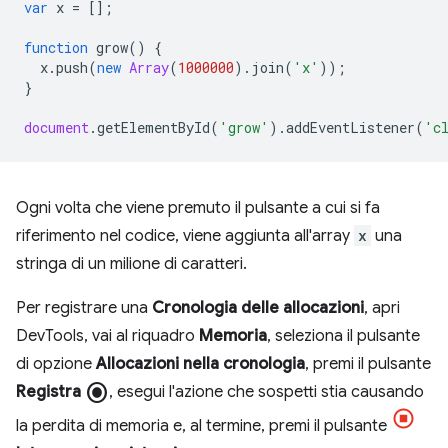
var
x
=
[];
function
grow
()
{
x
.
push
(
new
Array
(
1000000
).
join
(
'x'
));
}
document
.
getElementById
(
'grow'
).
addEventListener
(
'c
Ogni volta che viene premuto il pulsante a cui si fa
riferimento nel codice, viene aggiunta all'array
x
una
stringa di un milione di caratteri.
Per registrare una
Cronologia delle allocazioni
, apri
DevTools, vai al riquadro
Memoria
, seleziona il pulsante
di opzione
Allocazioni nella cronologia
, premi il pulsante
radio_button_checked
Registra
, esegui l'azione che sospetti stia causando
la perdita di memoria e, al termine, premi il pulsante