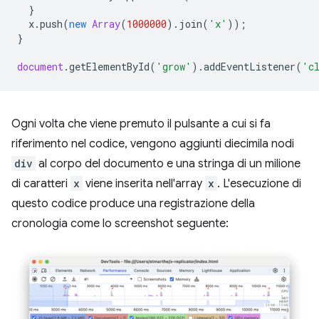
}
x
.
push
(
new
Array
(
1000000
).
join
(
'x'
));
}
document
.
getElementById
(
'grow'
).
addEventListener
(
'c
Ogni volta che viene premuto il pulsante a cui si fa
riferimento nel codice, vengono aggiunti diecimila nodi
div
al corpo del documento e una stringa di un milione
di caratteri
x
viene inserita nell'array
x
. L'esecuzione di
questo codice produce una registrazione della
cronologia come lo screenshot seguente: