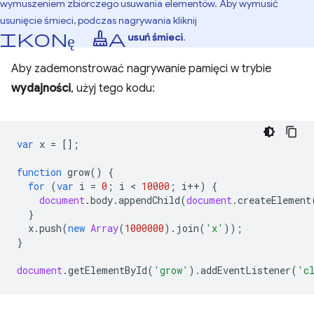
wymuszeniem zbiorczego usuwania elementów. Aby wymusić
usunięcie śmieci, podczas nagrywania kliknij
ikonę mopa
usuń śmieci
.
Aby zademonstrować nagrywanie pamięci w trybie
wydajności
, użyj tego kodu:
var
x
=
[];
function
grow
()
{
for
(
var
i
=
0
;
i
 < 
10000
;
i
++
)
{
document
.
body
.
appendChild
(
document
.
createElement
}
x
.
push
(
new
Array
(
1000000
).
join
(
'x'
));
}
document
.
getElementById
(
'grow'
).
addEventListener
(
'c