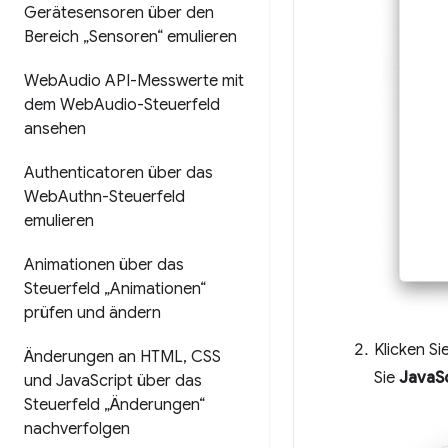
Gerätesensoren über den
Bereich „Sensoren“ emulieren
Web
Audio API-Messwerte mit
dem Web
Audio-Steuerfeld
ansehen
Authenticatoren über das
Web
Authn-Steuerfeld
emulieren
Animationen über das
Steuerfeld „Animationen“
prüfen und ändern
Klicken S
Änderungen an HTML
,
CSS
Sie
JavaS
und Java
Script über das
Steuerfeld „Änderungen“
nachverfolgen