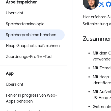
Arbeitsspeicher
Übersicht
Hier erfahren S
Speicherterminologie
Seitenleistung 
Speicherprobleme beheben
Zusammen
Heap-Snapshots aufzeichnen
Mit dem C
Zuordnungs-Profiler-Tool
verwendet
Mit Zeitac
App
Mit Heap-
identifizie
Übersicht
Mit Aufze
Fehler in progressiven Web-
JS-Heap z
Apps beheben
Getrennte