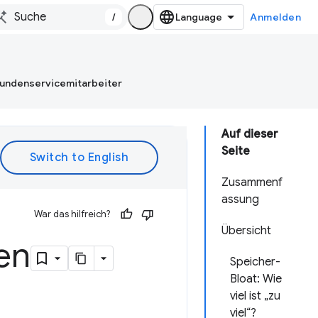
/
Anmelden
Kundenservicemitarbeiter
Auf dieser
Seite
Zusammenf
assung
War das hilfreich?
Übersicht
en
Speicher-
Bloat: Wie
viel ist „zu
viel“?