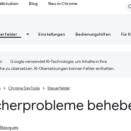
allstudien
Blog
Neu in Chrome
erfelder
Einstellungen
Bedienungshilfen
Für 
Google verwendet KI-Technologie, um Inhalte in Ihre
he zu übersetzen. KI-Übersetzungen können Fehler enthalten.
s
Chrome DevTools
Steuerfelder
cherprobleme beheb
 Basques