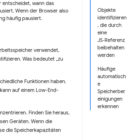
r entscheidet, wann das
Objekte
usiert. Wenn der Browser also
identifizieren
ng häufig pausiert.
, die durch
eine
JS‑Referenz
beibehalten
Arbeitsspeicher verwendet,
werden
ntifizieren. Was bedeutet „zu
Häufige
automatisch
schiedliche Funktionen haben.
e
, kann auf einem Low-End-
Speicherber
einigungen
erkennen
nzentrieren. Finden Sie heraus,
iesen Geräten. Wenn die
ise die Speicherkapazitäten