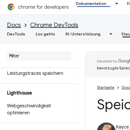
Profil für Node.js-Leistung
Dokumentation
F
erstellen
Passen Sie Ihre
Docs
Chrome DevTools
Leistungsdaten mit der
Extensible API an.
DevTools
Los gehts
KI-Unterstützung
Steu
Umsetzbare Informationen zur
Leistung Ihrer Website
erhalten
bevorzugte Sprac
Leistungstraces speichern
Startseite
Doc
Lighthouse
Spei
Webgeschwindigkeit
optimieren
Kayce