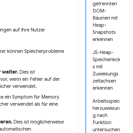
getrennten
DOM-
Bäumen mit
Heap-
ungen auf Ihre Nutzer
Snapshots
erkennen
utzer können Speicherprobleme
JS-Heap-
Speicherleck
s mit
 weiter.
Dies ist
Zuweisungs
vor, wenn ein Fehler auf der
zeitachsen
eicher verwendet.
erkennen
ise ein Symptom für Memory
Arbeitsspeic
cher verwendet als für eine
herzuweisun
g nach
ieren.
Dies ist möglicherweise
Funktion
 automatischen
untersuchen