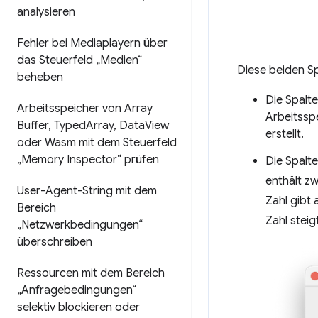
analysieren
Fehler bei Mediaplayern über
das Steuerfeld „Medien“
Diese beiden Sp
beheben
Die Spalt
Arbeitsspeicher von Array
Arbeitssp
Buffer
,
Typed
Array
,
Data
View
erstellt.
oder Wasm mit dem Steuerfeld
„Memory Inspector“ prüfen
Die Spalt
enthält zw
User-Agent-String mit dem
Zahl gibt 
Bereich
Zahl stei
„Netzwerkbedingungen“
überschreiben
Ressourcen mit dem Bereich
„Anfragebedingungen“
selektiv blockieren oder