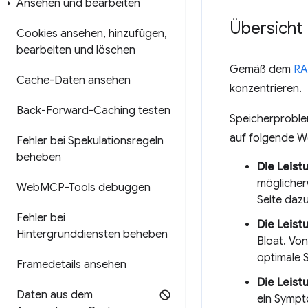
Ansehen und bearbeiten
Übersicht
Cookies ansehen
,
hinzufügen
,
bearbeiten und löschen
Gemäß dem
RA
Cache-Daten ansehen
konzentrieren.
Back-Forward-Caching testen
Speicherproble
auf folgende W
Fehler bei Spekulationsregeln
beheben
Die Leist
möglicherw
Web
MCP-Tools debuggen
Seite dazu
Fehler bei
Die Leist
Hintergrunddiensten beheben
Bloat. Vo
optimale S
Framedetails ansehen
Die Leist
Daten aus dem
ein Sympt