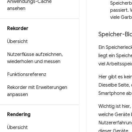
Anwendungs-Cache
Speicherb
ansehen
passiert.
viele Gar
Rekorder
Speicher-Bloa
Übersicht
Ein Speicherlec
Nutzerflüsse aufzeichnen
,
liegt ein Speic
wiederholen und messen
viel Arbeitsspe
Funktionsreferenz
Hier gibt es ke
Dieselbe Seite,
Rekorder mit Erweiterungen
Smartphone ab
anpassen
Wichtig ist hie
Rendering
welche Geräte b
Nutzererfahrung
Übersicht
dieser Geräte.