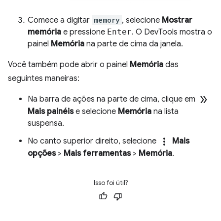
Comece a digitar
memory
, selecione
Mostrar
memória
e pressione
Enter
. O DevTools mostra o
painel
Memória
na parte de cima da janela.
Você também pode abrir o painel
Memória
das
seguintes maneiras:
double_arrow
Na barra de ações na parte de cima, clique em
Mais painéis
e selecione
Memória
na lista
suspensa.
more_vert
No canto superior direito, selecione
Mais
opções
>
Mais ferramentas
>
Memória
.
Isso foi útil?