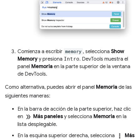
Comienza a escribir
memory
, selecciona
Show
Memory
y presiona
Intro
. DevTools muestra el
panel
Memoria
en la parte superior de la ventana
de DevTools.
Como alternativa, puedes abrir el panel
Memoria
de las
siguientes maneras:
En la barra de acción de la parte superior, haz clic
double_arrow
en
Más paneles
y selecciona
Memoria
en la
lista desplegable.
more_vert
En la esquina superior derecha, selecciona
Más