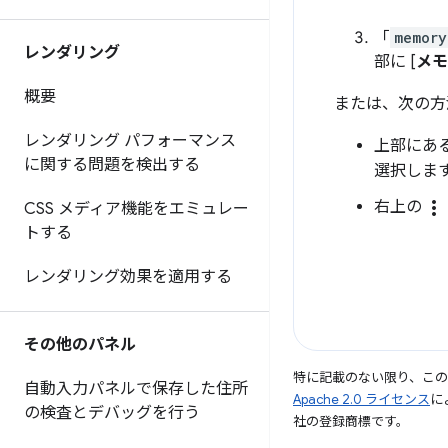
「
memory
レンダリング
部に [
メモ
概要
または、次の方法
レンダリング パフォーマンス
上部にあ
に関する問題を検出する
選択しま
more_vert
右上の
CSS メディア機能をエミュレー
トする
レンダリング効果を適用する
その他のパネル
特に記載のない限り、こ
自動入力パネルで保存した住所
Apache 2.0 ライセンス
に
の検査とデバッグを行う
社の登録商標です。