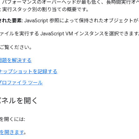
、パフォーマンスのオーバーヘッドが最も低く、長時間実行オ
cript 実行スタック別の割り当ての概要です。
された要素
: JavaScript 参照によって保持されたオブジェク
イルを実行する JavaScript VM インスタンスを選択できます
ご覧ください。
問題を解決する
スナップショットを記録する
プロファイラ ツール
 パネルを開く
ルを開くには:
ls を開きます
。