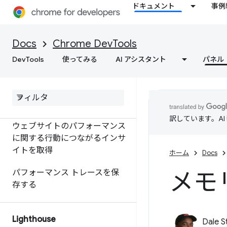
ドキュメント
事例
CSS セレクタのパフォーマンス
を分析する
Docs
Chrome DevTools
Node.js パフォーマンスのプロ
ファイリング
DevTools
使ってみる
AI アシスタント
パネル
extensibility API を使用してパ
フォーマンス データをカスタ
マイズする
訳しています。A
ウェブサイトのパフォーマンス
に関する行動につながるインサ
イトを取得
ホーム
Docs
メモ
パフォーマンス トレースを保
存する
Lighthouse
Dale S