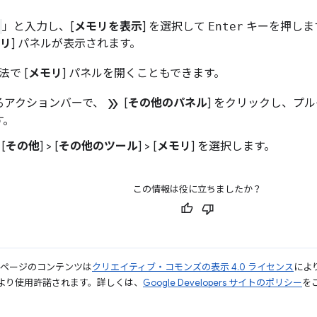
」と入力し、[
メモリを表示
] を選択して
Enter
キーを押します
リ
] パネルが表示されます。
で [
メモリ
] パネルを開くこともできます。
double_arrow
るアクションバーで、
[
その他のパネル
] をクリックし、プル
す。
[
その他
] > [
その他のツール
] > [
メモリ
] を選択します。
この情報は役に立ちましたか？
のページのコンテンツは
クリエイティブ・コモンズの表示 4.0 ライセンス
によ
より使用許諾されます。詳しくは、
Google Developers サイトのポリシー
をご