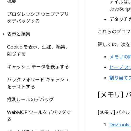
概要
ァイルは
JavaS
プログレッシブ ウェブアプリ
デタッチ
をデバッグする
これらのプロファ
表示と編集
詳しくは、次を
Cookie を表示、追加、編集、
削除する
メモリの
キャッシュ データを表示する
ヒープ 
割り当て
バックフォワード キャッシュ
をテストする
[メモリ]
推測ルールのデバッグ
Web
MCP ツールをデバッグす
[
メモリ
] パネ
る
DevToo