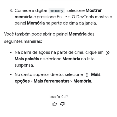
Comece a digitar
memory
, selecione
Mostrar
memória
e pressione
Enter
. O DevTools mostra o
painel
Memória
na parte de cima da janela.
Você também pode abrir o painel
Memória
das
seguintes maneiras:
double_arrow
Na barra de ações na parte de cima, clique em
Mais painéis
e selecione
Memória
na lista
suspensa.
more_vert
No canto superior direito, selecione
Mais
opções
>
Mais ferramentas
>
Memória
.
Isso foi útil?