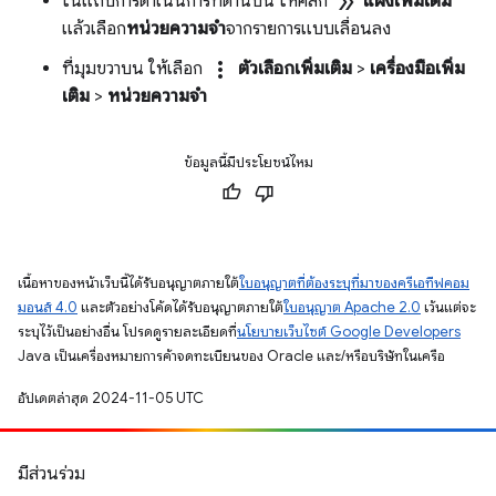
double_arrow
ในแถบการดำเนินการที่ด้านบน ให้คลิก
แผงเพิ่มเติม
แล้วเลือก
หน่วยความจํา
จากรายการแบบเลื่อนลง
more_vert
ที่มุมขวาบน ให้เลือก
ตัวเลือกเพิ่มเติม
>
เครื่องมือเพิ่ม
เติม
>
หน่วยความจำ
ข้อมูลนี้มีประโยชน์ไหม
เนื้อหาของหน้าเว็บนี้ได้รับอนุญาตภายใต้
ใบอนุญาตที่ต้องระบุที่มาของครีเอทีฟคอม
มอนส์ 4.0
และตัวอย่างโค้ดได้รับอนุญาตภายใต้
ใบอนุญาต Apache 2.0
เว้นแต่จะ
ระบุไว้เป็นอย่างอื่น โปรดดูรายละเอียดที่
นโยบายเว็บไซต์ Google Developers
Java เป็นเครื่องหมายการค้าจดทะเบียนของ Oracle และ/หรือบริษัทในเครือ
อัปเดตล่าสุด 2024-11-05 UTC
มีส่วนร่วม