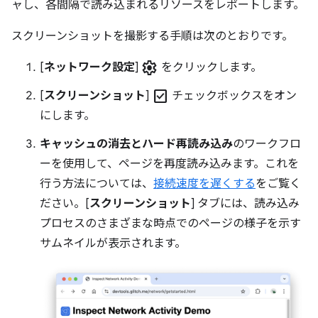
ャし、各間隔で読み込まれるリソースをレポートします。
スクリーンショットを撮影する手順は次のとおりです。
settings
[
ネットワーク設定
]
をクリックします。
check_box
[
スクリーンショット
]
チェックボックスをオン
にします。
キャッシュの消去とハード再読み込み
のワークフロ
ーを使用して、ページを再度読み込みます。これを
行う方法については、
接続速度を遅くする
をご覧く
ださい。[
スクリーンショット
] タブには、読み込み
プロセスのさまざまな時点でのページの様子を示す
サムネイルが表示されます。