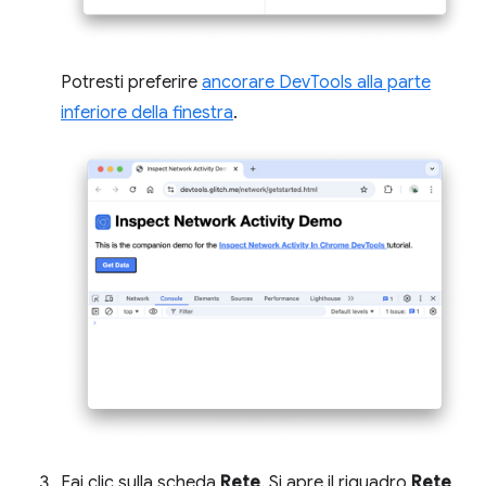
Potresti preferire
ancorare DevTools alla parte
inferiore della finestra
.
Fai clic sulla scheda
Rete
. Si apre il riquadro
Rete
.