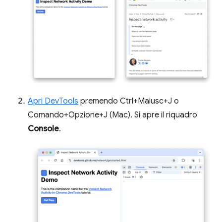
Apri DevTools
premendo Ctrl+Maiusc+J o
Comando+Opzione+J (Mac). Si apre il riquadro
Console
.