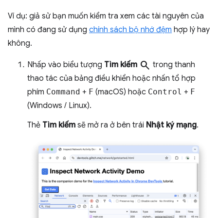
Ví dụ: giả sử bạn muốn kiểm tra xem các tài nguyên của
mình có đang sử dụng
chính sách bộ nhớ đệm
hợp lý hay
không.
search
Nhấp vào biểu tượng
Tìm kiếm
trong thanh
thao tác của bảng điều khiển hoặc nhấn tổ hợp
phím
Command
+
F
(macOS) hoặc
Control
+
F
(Windows / Linux).
Thẻ
Tìm kiếm
sẽ mở ra ở bên trái
Nhật ký mạng
.