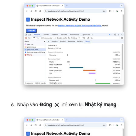
close
Nhấp vào
Đóng
để xem lại
Nhật ký mạng
.