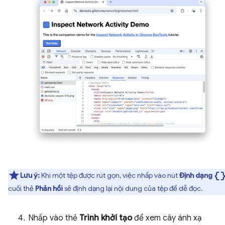
data_objec
Lưu ý:
Khi một tệp được rút gọn, việc nhấp vào nút
Định dạng
cuối thẻ
Phản hồi
sẽ định dạng lại nội dung của tệp để dễ đọc.
Nhấp vào thẻ
Trình khởi tạo
để xem cây ánh xạ