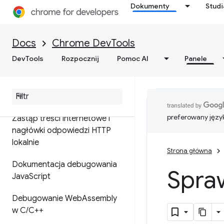
zamiast wdrażany za pomocą
Dokumenty
Stud
map źródłowych
rozszerzenie mapy źródeł
Docs
Chrome DevTools
ignoreList
DevTools
Rozpocznij
Pomoc AI
Panele
Konfigurowanie obszarów
roboczych w celu zapisywania
zmian w plikach źródłowych
preferowany języ
Zastąp treści internetowe i
nagłówki odpowiedzi HTTP
lokalnie
Strona główna
Dokumentacja debugowania
Spra
Java
Script
Debugowanie Web
Assembly
w C
/
C++