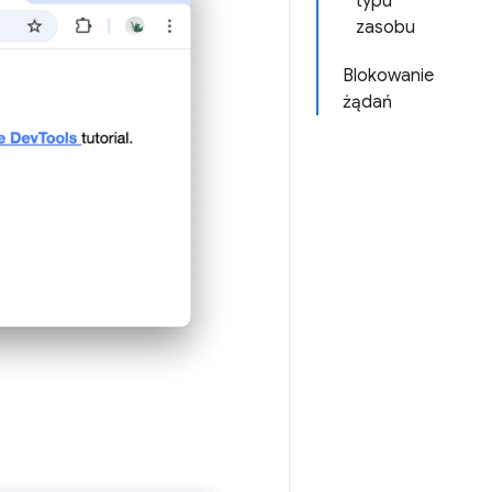
typu
zasobu
Blokowanie
żądań