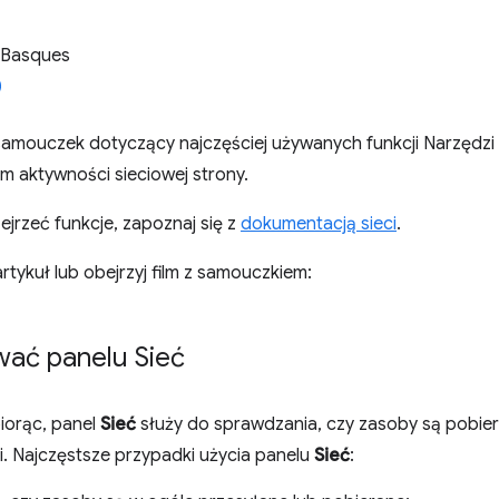
 Basques
samouczek dotyczący najczęściej używanych funkcji Narzędz
m aktywności sieciowej strony.
zejrzeć funkcje, zapoznaj się z
dokumentacją sieci
.
artykuł lub obejrzyj film z samouczkiem:
wać panelu Sieć
iorąc, panel
Sieć
służy do sprawdzania, czy zasoby są pobier
i. Najczęstsze przypadki użycia panelu
Sieć
: