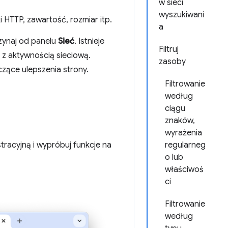
w sieci
wyszukiwani
HTTP, zawartość, rozmiar itp.
a
ynaj od panelu
Sieć
. Istnieje
Filtruj
 z aktywnością sieciową.
zasoby
zące ulepszenia strony.
Filtrowanie
według
ciągu
znaków,
wyrażenia
racyjną i wypróbuj funkcje na
regularneg
o lub
właściwoś
ci
Filtrowanie
według