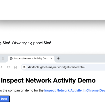
tę
Sieć
. Otworzy się panel
Sieć
.