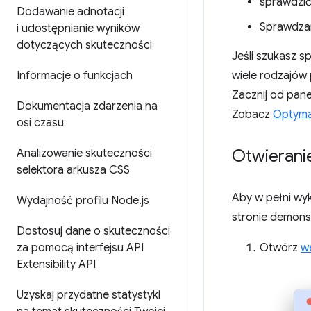
sprawdzić
Dodawanie adnotacji
Sprawdzan
i udostępnianie wyników
dotyczących skuteczności
Jeśli szukasz 
Informacje o funkcjach
wiele rodzajów
Zacznij od pane
Dokumentacja zdarzenia na
Zobacz
Optymal
osi czasu
Otwierani
Analizowanie skuteczności
selektora arkusza CSS
Aby w pełni wy
Wydajność profilu Node
.
js
stronie demonst
Dostosuj dane o skuteczności
za pomocą interfejsu API
Otwórz
w
Extensibility API
Uzyskaj przydatne statystyki