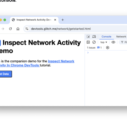
Konsola
.