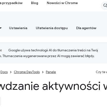
ia przypadków
Blog
Nowości w Chrome
Ustawienia
Ułatwienia dostępu
Dla agentów
Google używa technologii AI do tłumaczenia treści na Twój
k. Tłumaczenia wygenerowane przez AI mogą zawierać błędy.
Docs
Chrome DevTools
Panele
Czy te
wdzanie aktywności w