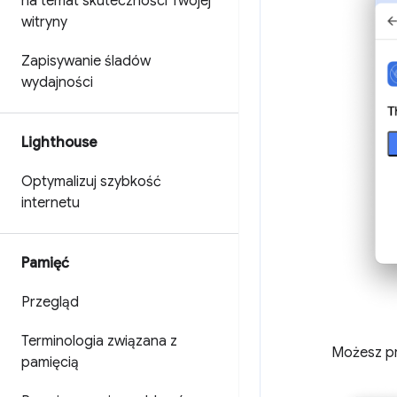
na temat skuteczności Twojej
witryny
Zapisywanie śladów
wydajności
Lighthouse
Optymalizuj szybkość
internetu
Pamięć
Przegląd
Terminologia związana z
Możesz pr
pamięcią