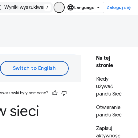
/
Zaloguj się
Na tej
stronie
Kiedy
używać
 wskazówki były pomocne?
panelu Sieć
 sieci
Otwieranie
panelu Sieć
Zapisuj
aktywność