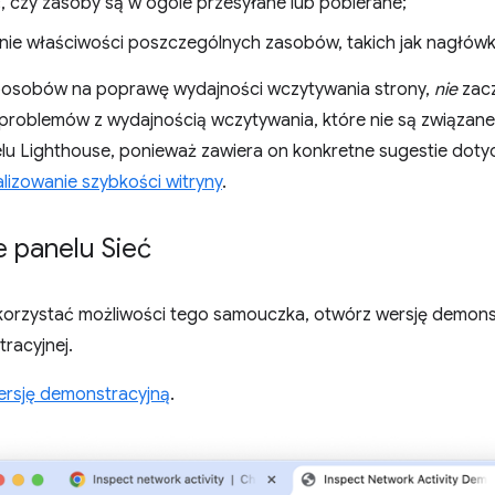
, czy zasoby są w ogóle przesyłane lub pobierane;
ie właściwości poszczególnych zasobów, takich jak nagłówki 
sposobów na poprawę wydajności wczytywania strony,
nie
zacz
 problemów z wydajnością wczytywania, które nie są związane
lu Lighthouse, ponieważ zawiera on konkretne sugestie dotyc
izowanie szybkości witryny
.
e panelu Sieć
korzystać możliwości tego samouczka, otwórz wersję demonst
racyjnej.
ersję demonstracyjną
.