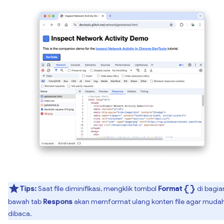
data_object
Tips:
Saat file diminifikasi, mengklik tombol
Format
di bagia
bawah tab
Respons
akan memformat ulang konten file agar muda
dibaca.