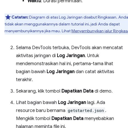
Waktu
: Durasi permintaan.
Catatan:
Diagram di atas Log Jaringan disebut Ringkasan. And
tidak akan menggunakannya dalam tutorial ini, jadi Anda dapat
menyembunyikannya jika mau. Lihat
Menyembunyikan jalur Ringkas
Selama DevTools terbuka, DevTools akan mencatat
aktivitas jaringan di
Log Jaringan
. Untuk
mendemonstrasikan hal ini, pertama-tama lihat
bagian bawah
Log Jaringan
dan catat aktivitas
terakhir.
Sekarang, klik tombol
Dapatkan Data
di demo.
Lihat bagian bawah
Log Jaringan
lagi. Ada
resource baru bernama
getstarted.json
.
Mengklik tombol
Dapatkan Data
menyebabkan
halaman meminta file ini.