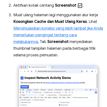
check_box
Aktifkan kotak centang
Screenshot
.
Muat ulang halaman lagi menggunakan alur kerja
Kosongkan Cache dan Muat Ulang Keras
. Lihat
Menyimulasikan koneksi yang lebih lambat jika Anda
memerlukan pengingat tentang cara
melakukannya.
Tab
Screenshot
menyediakan
thumbnail tampilan halaman pada berbagai titik
selama proses pemuatan.