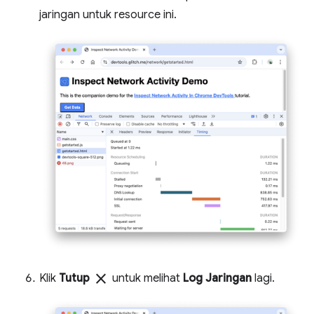
jaringan untuk resource ini.
close
Klik
Tutup
untuk melihat
Log Jaringan
lagi.