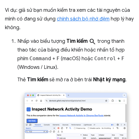
Ví dụ: giả sử bạn muốn kiểm tra xem các tài nguyên của
mình có đang sử dụng
chính sách bộ nhớ đệm
hợp lý hay
không.
search
Nhấp vào biểu tượng
Tìm kiếm
trong thanh
thao tác của bảng điều khiển hoặc nhấn tổ hợp
phím
Command
+
F
(macOS) hoặc
Control
+
F
(Windows / Linux).
Thẻ
Tìm kiếm
sẽ mở ra ở bên trái
Nhật ký mạng
.