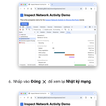
close
Nhấp vào
Đóng
để xem lại
Nhật ký mạng
.