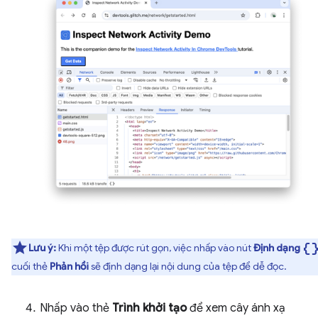
data_objec
Lưu ý:
Khi một tệp được rút gọn, việc nhấp vào nút
Định dạng
cuối thẻ
Phản hồi
sẽ định dạng lại nội dung của tệp để dễ đọc.
Nhấp vào thẻ
Trình khởi tạo
để xem cây ánh xạ