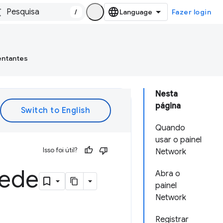
/
Fazer login
entantes
Nesta
página
Quando
usar o painel
Isso foi útil?
Network
rede
Abra o
painel
Network
Registrar