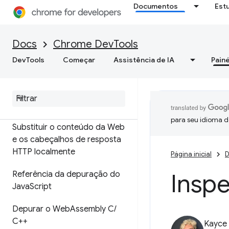
Documentos
Est
de origem
Extensão de mapa de origem
Docs
Chrome DevTools
ignoreList
DevTools
Começar
Assistência de IA
Painé
Configurar espaços de
trabalho para salvar
alterações nos arquivos de
origem
para seu idioma d
Substituir o conteúdo da Web
e os cabeçalhos de resposta
HTTP localmente
Página inicial
D
Inspe
Referência da depuração do
Java
Script
Depurar o Web
Assembly C
/
C++
Kayce