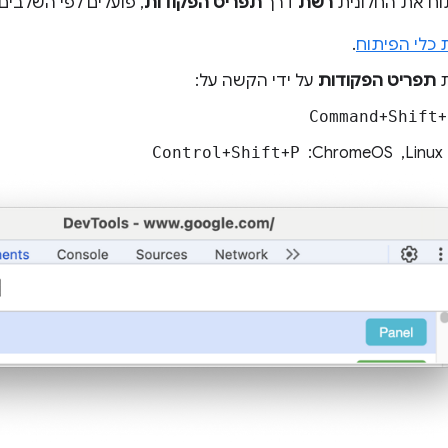
תוח את החלונית
רשת
דרך
תפריט הפקודות
, פועלים לפי השלבים
 כלי הפיתוח
.
ת
תפריט הפקודות
על ידי הקשה על:
Command
+
Shift
+
Control
+
Shift
+
P