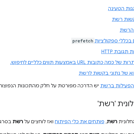
גות הטעינה
שות רשת
 הרשת
ם בכללי ספקולציות
prefetch
 תגובת HTTP
 כתובות URL באמצעות תווים כלליים לחיפוש.
וא של נתוני בקשות לרשת
הפעילות ברשת
יש הדרכה מפורטת על חלק מהתכונות הנפוצות 
נית 'רשת'
חלונית
רשת
,
פותחים את כלי הפיתוח
ואז לוחצים על
רשת
בסרגל 