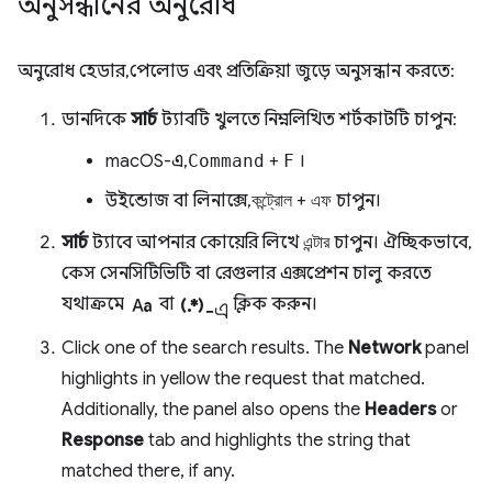
অনুসন্ধানের অনুরোধ
অনুরোধ হেডার, পেলোড এবং প্রতিক্রিয়া জুড়ে অনুসন্ধান করতে:
ডানদিকে
সার্চ
ট্যাবটি খুলতে নিম্নলিখিত শর্টকাটটি চাপুন:
macOS-এ,
Command
+
F
।
উইন্ডোজ বা লিনাক্সে,
কন্ট্রোল
+
এফ
চাপুন।
সার্চ
ট্যাবে আপনার কোয়েরি লিখে
এন্টার
চাপুন। ঐচ্ছিকভাবে,
কেস সেনসিটিভিটি বা রেগুলার এক্সপ্রেশন চালু করতে
match_case
regular_expression-এ
যথাক্রমে
বা
ক্লিক করুন।
Click one of the search results. The
Network
panel
highlights in yellow the request that matched.
Additionally, the panel also opens the
Headers
or
Response
tab and highlights the string that
matched there, if any.