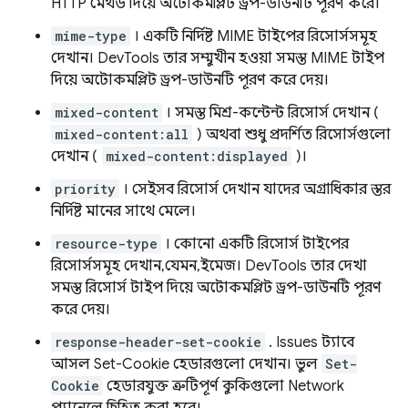
HTTP মেথড দিয়ে অটোকমপ্লিট ড্রপ-ডাউনটি পূরণ করে।
mime-type
। একটি নির্দিষ্ট MIME টাইপের রিসোর্সসমূহ
দেখান। DevTools তার সম্মুখীন হওয়া সমস্ত MIME টাইপ
দিয়ে অটোকমপ্লিট ড্রপ-ডাউনটি পূরণ করে দেয়।
mixed-content
। সমস্ত মিশ্র-কন্টেন্ট রিসোর্স দেখান (
mixed-content:all
) অথবা শুধু প্রদর্শিত রিসোর্সগুলো
দেখান (
mixed-content:displayed
)।
priority
। সেইসব রিসোর্স দেখান যাদের অগ্রাধিকার স্তর
নির্দিষ্ট মানের সাথে মেলে।
resource-type
। কোনো একটি রিসোর্স টাইপের
রিসোর্সসমূহ দেখান, যেমন, ইমেজ। DevTools তার দেখা
সমস্ত রিসোর্স টাইপ দিয়ে অটোকমপ্লিট ড্রপ-ডাউনটি পূরণ
করে দেয়।
response-header-set-cookie
. Issues ট্যাবে
আসল Set-Cookie হেডারগুলো দেখান। ভুল
Set-
Cookie
হেডারযুক্ত ত্রুটিপূর্ণ কুকিগুলো Network