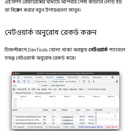
এই বিশদ রেফারেন্সের মাধ্যমে আপনার পেজ কীভাবে লোড হয়
তা বিশ্লেষণ করার নতুন উপায়গুলো জানুন।
নেটওয়ার্ক অনুরোধ রেকর্ড করুন
ডিফল্টরূপে, DevTools খোলা থাকা অবস্থায়
নেটওয়ার্ক
প্যানেলে
সমস্ত নেটওয়ার্ক অনুরোধ রেকর্ড করে।