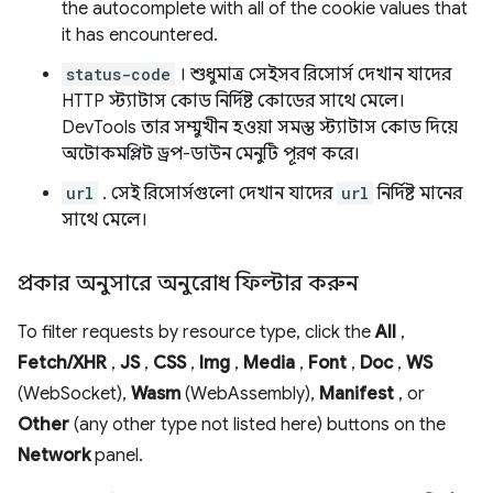
the autocomplete with all of the cookie values that
it has encountered.
status-code
। শুধুমাত্র সেইসব রিসোর্স দেখান যাদের
HTTP স্ট্যাটাস কোড নির্দিষ্ট কোডের সাথে মেলে।
DevTools তার সম্মুখীন হওয়া সমস্ত স্ট্যাটাস কোড দিয়ে
অটোকমপ্লিট ড্রপ-ডাউন মেনুটি পূরণ করে।
url
. সেই রিসোর্সগুলো দেখান যাদের
url
নির্দিষ্ট মানের
সাথে মেলে।
প্রকার অনুসারে অনুরোধ ফিল্টার করুন
To filter requests by resource type, click the
All
,
Fetch/XHR
,
JS
,
CSS
,
Img
,
Media
,
Font
,
Doc
,
WS
(WebSocket),
Wasm
(WebAssembly),
Manifest
, or
Other
(any other type not listed here) buttons on the
Network
panel.