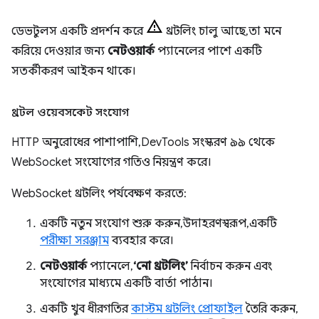
ডেভটুলস একটি প্রদর্শন করে
থ্রটলিং চালু আছে, তা মনে
করিয়ে দেওয়ার জন্য
নেটওয়ার্ক
প্যানেলের পাশে একটি
সতর্কীকরণ আইকন থাকে।
থ্রটল ওয়েবসকেট সংযোগ
HTTP অনুরোধের পাশাপাশি, DevTools সংস্করণ ৯৯ থেকে
WebSocket সংযোগের গতিও নিয়ন্ত্রণ করে।
WebSocket থ্রটলিং পর্যবেক্ষণ করতে:
একটি নতুন সংযোগ শুরু করুন, উদাহরণস্বরূপ, একটি
পরীক্ষা সরঞ্জাম
ব্যবহার করে।
নেটওয়ার্ক
প্যানেলে,
‘নো থ্রটলিং’
নির্বাচন করুন এবং
সংযোগের মাধ্যমে একটি বার্তা পাঠান।
একটি খুব ধীরগতির
কাস্টম থ্রটলিং প্রোফাইল
তৈরি করুন,