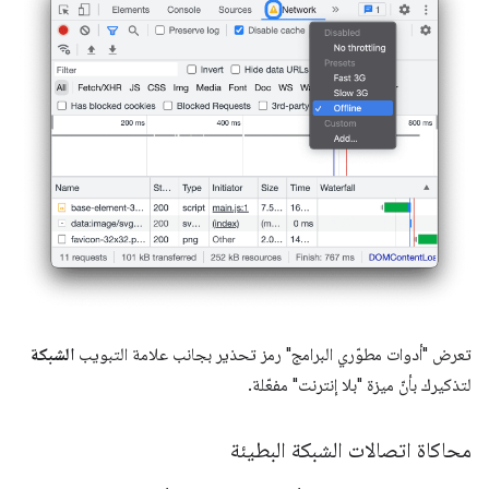
تعرض "أدوات مطوّري البرامج" رمز تحذير بجانب علامة التبويب
الشبكة
لتذكيرك بأنّ ميزة "بلا إنترنت" مفعّلة.
محاكاة اتصالات الشبكة البطيئة