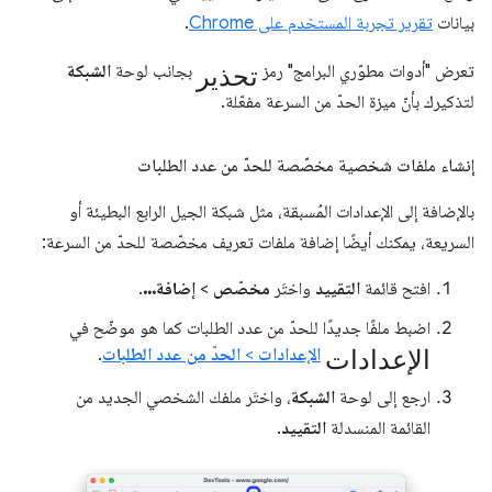
بيانات
تقرير تجربة المستخدم على Chrome
.
تحذير
تعرض "أدوات مطوّري البرامج" رمز
بجانب لوحة
الشبكة
لتذكيرك بأنّ ميزة الحدّ من السرعة مفعّلة.
إنشاء ملفات شخصية مخصّصة للحدّ من عدد الطلبات
بالإضافة إلى الإعدادات المُسبقة، مثل شبكة الجيل الرابع البطيئة أو
السريعة، يمكنك أيضًا إضافة ملفات تعريف مخصّصة للحدّ من السرعة:
افتح قائمة
التقييد
واختَر
مخصّص
>
إضافة...
.
اضبط ملفًا جديدًا للحدّ من عدد الطلبات كما هو موضّح في
الإعدادات
الإعدادات
>
الحدّ من عدد الطلبات
.
ارجع إلى لوحة
الشبكة
، واختَر ملفك الشخصي الجديد من
القائمة المنسدلة
التقييد
.