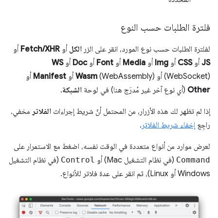
فلترة الطلبات حسب النوع
لفلترة الطلبات حسب نوع المورد، انقر على الزر
الكل
أو
Fetch/XHR
أو
JS
أو
CSS
أو
Img
أو
Media
أو
Font
أو
Doc
أو
WS
(WebSocket) أو
(WebAssembly) أو
Wasm
Manifest
أو
Other
(أي نوع آخر غير مُدرَج هنا) في لوحة
الشبكة
.
إذا لم تظهر لك هذه الأزرار، من المحتمل أنّ شريط إجراءات
الفلاتر
مخفي.
راجِع
إخفاء شريط الفلاتر
.
لعرض موارد من أنواع متعددة في الوقت نفسه، اضغط مع الاستمرار على
Command
(في نظام التشغيل Mac) أو
Control
(في نظام التشغيل
Windows أو Linux)، ثم انقر على عدة فلاتر للأنواع.