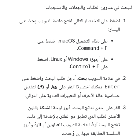
للبحث في عناوين الطلبات والحِملات والاستجابات:
اضغط على الاختصار التالي لفتح علامة التبويب
بحث
على
اليسار:
على نظام التشغيل macOS، اضغط على
.
Command
+
F
على أجهزة Windows أو Linux، اضغط
على
F
+
Control
.
في علامة التبويب
بحث
، أدخِل طلب البحث واضغط على
regular_expression
match_case
Enter
. يمكنك اختياريًا النقر على
أو
لتفعيل
حساسية حالة الأحرف أو التعبيرات العادية على التوالي.
انقر على إحدى نتائج البحث. تُبرز لوحة
الشبكة
باللون
الأصفر الطلب الذي تطابق مع الفلتر. بالإضافة إلى ذلك،
تفتح اللوحة أيضًا علامة التبويب
العناوين
أو
الردّ
وتُبرز
السلسلة المطابقة فيها، إن وُجدت.