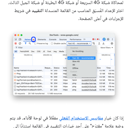
لمحاكاة شبكة 4G السريعة أو شبكة 4G البطيئة أو شبكة الجيل الثالث،
اختَر الإعداد المُسبَق المناسب من القائمة المنسدلة
التقييد
في شريط
الإجراءات في أعلى الصفحة.
إذا كان خيار
مقاييس الاستخدام الفعلي
مفعَّلاً في لوحة
الأداء
، قد يتم
وضع علامة "مقترَح" على أحد خيارات التقييد في القائمة استنادًا إلى