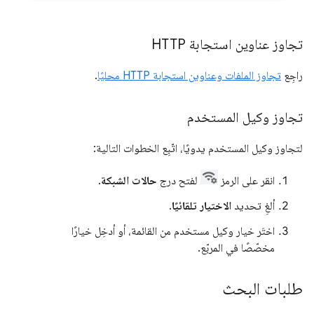
تجاوز عناوين استجابة HTTP
راجِع
تجاوز الملفات وعناوين استجابة HTTP محليًا
.
تجاوز وكيل المستخدم
لتجاوز وكيل المستخدم يدويًا، اتّبِع الخطوات التالية:
انقر على الرمز
لفتح درج
حالات الشبكة
.
ألغِ تحديد
الاختيار تلقائيًا
.
اختَر خيار وكيل مستخدم من القائمة، أو أدخِل خيارًا
مخصّصًا في المربّع.
طلبات البحث