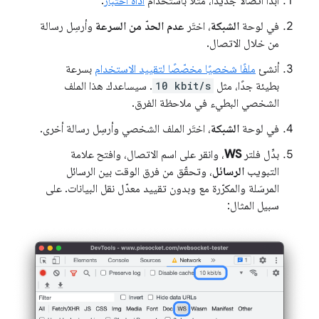
ابدأ اتصالاً جديدًا، مثلاً باستخدام
أداة اختبار
.
في لوحة
الشبكة
، اختَر
عدم الحدّ من السرعة
وأرسِل رسالة
من خلال الاتصال.
أنشئ
ملفًا شخصيًا مخصّصًا لتقييد الاستخدام
بسرعة
بطيئة جدًا، مثل
10 kbit/s
. سيساعدك هذا الملف
الشخصي البطيء في ملاحظة الفرق.
في لوحة
الشبكة
، اختَر الملف الشخصي وأرسِل رسالة أخرى.
بدِّل فلتر
WS
، وانقر على اسم الاتصال، وافتح علامة
التبويب
الرسائل
، وتحقّق من فرق الوقت بين الرسائل
المرسَلة والمكرّرة مع وبدون تقييد معدّل نقل البيانات. على
سبيل المثال: