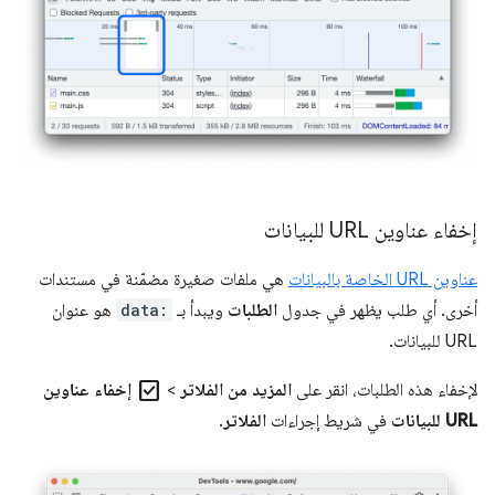
إخفاء عناوين URL للبيانات
عناوين URL الخاصة بالبيانات
هي ملفات صغيرة مضمّنة في مستندات
أخرى. أي طلب يظهر في جدول
الطلبات
ويبدأ بـ
data:
هو عنوان
URL للبيانات.
check_box
لإخفاء هذه الطلبات، انقر على
المزيد من الفلاتر
>
إخفاء عناوين
URL للبيانات
في شريط إجراءات
الفلاتر
.