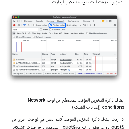
التخزين المؤقت للمتصفح عند تكرار الزيارات.
إيقاف ذاكرة التخزين المؤقت للمتصفّح من لوحة Network
conditions (إعدادات الشبكة)
إذا أردت إيقاف ذاكرة التخزين المؤقت أثناء العمل في لوحات أخرى من
&quot;أدوات مطوّري البرامج&quot;، استخدِم درج
حالات الشبكة
.