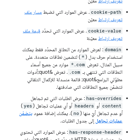
تعريف ارتباط
معيّن
cookie-path
. عرض الموارد التي تضبط
مسار ملف
تعريف ارتباط
معيّن
cookie-value
. عرض الموارد التي تحدّد
قيمة ملف
تعريف ارتباط
معيّنة
domain
: لعرض الموارد من النطاق المحدّد فقط يمكنك
استخدام حرف بدل (
*
) لتضمين نطاقات متعددة. على
سبيل المثال، تعرض
*.com
موارد من جميع أسماء
النطاقات التي تنتهي بـ
.com
. تعرض &quot;أدوات
مطوّلي البرامج&quot; قائمة منسدلة للإكمال التلقائي
تتضمّن جميع النطاقات التي صادفتها.
has-overrides
: عرض الطلبات التي تم تجاهل
content
أو
headers
أو أي عمليات تجاهل (
yes
)
أو عدم تجاهل أيّ منها (
no
). يمكنك إضافة عمود
يتضمّن
عمليات تجاهل
إلى جدول الطلبات.
has-response-header
: عرض الموارد التي تحتوي
على عنوان استجابة HTTP المحدّد تعبئ &quot;أدوات