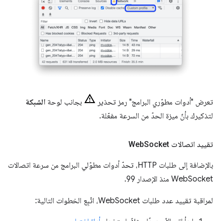
تعرض "أدوات مطوّري البرامج" رمز تحذير
بجانب لوحة
الشبكة
لتذكيرك بأنّ ميزة الحدّ من السرعة مفعّلة.
تقييد اتصالات Web
Socket
بالإضافة إلى طلبات HTTP، تحدّ أدوات مطوّلي البرامج من سرعة اتصالات
WebSocket منذ الإصدار 99.
لمراقبة تقييد عدد طلبات WebSocket، اتّبِع الخطوات التالية: