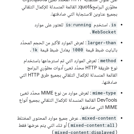
مطوّري البرامج&quot; القائمة المنسدلة للإكمال التلقائي
بجميع عناوين الاستجابة التي صادفتها.
is
. استخدِم
is:running
للعثور على موارد
.
WebSocket
larger-than
: لعرض الموارد الأكبر من الحجم المحدّد
بالبايت ضبط قيمة
1000
يعادل ضبط قيمة
1k
.
method
: لعرض الموارد التي تم استرجاعها باستخدام
نوع طريقة HTTP محدّد تعبئ أدوات مطوّري البرامج
القائمة المنسدلة للإكمال التلقائي بجميع طرق HTTP التي
صادفتها.
mime-type
: لعرض موارد من نوع MIME محدّد تعبئ
DevTools القائمة المنسدلة للإكمال التلقائي بجميع أنواع
MIME التي صادفتها.
mixed-content
. عرض جميع موارد المحتوى المختلط
(
mixed-content:all
) أو تلك التي يتم عرضها فقط
)
mixed-content:displayed
(