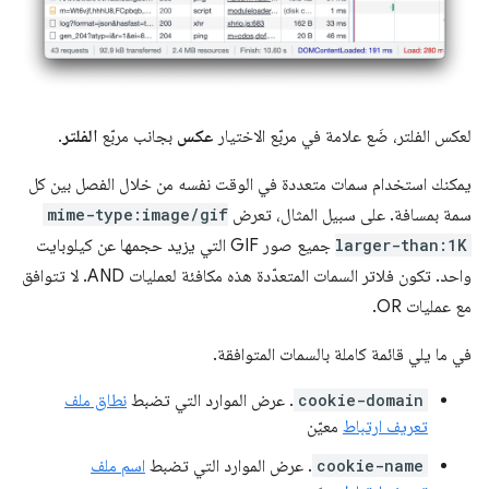
لعكس الفلتر، ضَع علامة في مربّع الاختيار
عكس
بجانب مربّع
الفلتر
.
يمكنك استخدام سمات متعددة في الوقت نفسه من خلال الفصل بين كل
سمة بمسافة. على سبيل المثال، تعرض
mime-type:image/gif
larger-than:1K
جميع صور GIF التي يزيد حجمها عن كيلوبايت
واحد. تكون فلاتر السمات المتعدّدة هذه مكافئة لعمليات AND. لا تتوافق
مع عمليات OR.
في ما يلي قائمة كاملة بالسمات المتوافقة.
cookie-domain
. عرض الموارد التي تضبط
نطاق ملف
تعريف ارتباط
معيّن
cookie-name
. عرض الموارد التي تضبط
اسم ملف