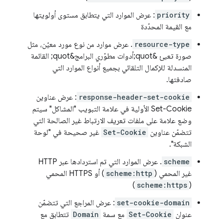
priority
: عرض الموارد التي يتطابق مستوى أولويتها
مع القيمة المحدّدة
resource-type
. عرض موارد من نوع مورد معيّن، مثل
صورة تعبئ &quot;أدوات مطوّري البرامج&quot; القائمة
المنسدلة للإكمال التلقائي بجميع أنواع الموارد التي
صادفتها.
response-header-set-cookie
: عرض عناوين
Set-Cookie الأولية في علامة التبويب "المشاكل" سيتم
وضع علامة على ملفات تعريف الارتباط غير الصالحة التي
تتضمّن عناوين
Set-Cookie
غير صحيحة في "لوحة
الشبكة".
scheme
. عرض الموارد التي تم استردادها عبر HTTP
غير المحمي (
scheme:http
) أو HTTPS المحمي
)
scheme:https
(
set-cookie-domain
: عرض المراجع التي تتضمّن
عنوان
Set-Cookie
مع سمة
Domain
تتطابق مع