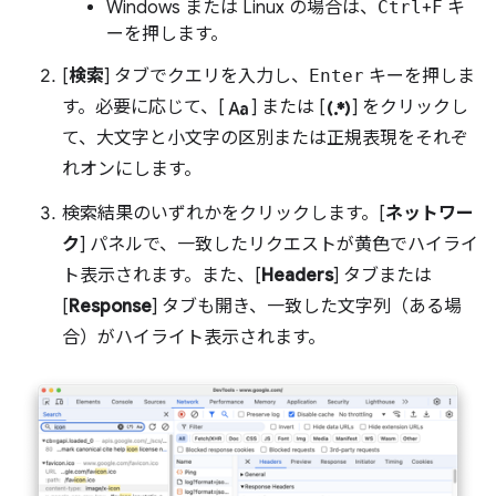
Windows または Linux の場合は、
Ctrl
+
F
キ
ーを押します。
[
検索
] タブでクエリを入力し、
Enter
キーを押しま
match_case
regular_expression
す。必要に応じて、[
] または [
] をクリックし
て、大文字と小文字の区別または正規表現をそれぞ
れオンにします。
検索結果のいずれかをクリックします。[
ネットワー
ク
] パネルで、一致したリクエストが黄色でハイライ
ト表示されます。また、[
Headers
] タブまたは
[
Response
] タブも開き、一致した文字列（ある場
合）がハイライト表示されます。