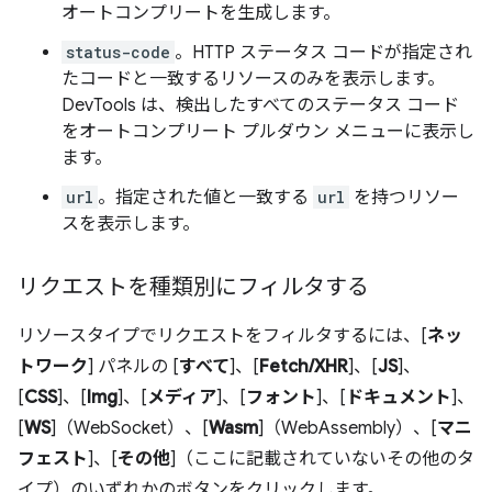
オートコンプリートを生成します。
status-code
。HTTP ステータス コードが指定され
たコードと一致するリソースのみを表示します。
DevTools は、検出したすべてのステータス コード
をオートコンプリート プルダウン メニューに表示し
ます。
url
。指定された値と一致する
url
を持つリソー
スを表示します。
リクエストを種類別にフィルタする
リソースタイプでリクエストをフィルタするには、[
ネッ
トワーク
] パネルの [
すべて
]、[
Fetch/XHR
]、[
JS
]、
[
CSS
]、[
Img
]、[
メディア
]、[
フォント
]、[
ドキュメント
]、
[
WS
]（WebSocket）、[
Wasm
]（WebAssembly）、[
マニ
フェスト
]、[
その他
]（ここに記載されていないその他のタ
イプ）のいずれかのボタンをクリックします。