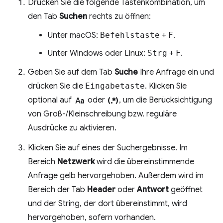
Drücken Sie die folgende Tastenkombination, um
den Tab
Suchen
rechts zu öffnen:
Unter macOS:
Befehlstaste
+
F
.
Unter Windows oder Linux:
Strg
+
F
.
Geben Sie auf dem Tab
Suche
Ihre Anfrage ein und
drücken Sie die
Eingabetaste
. Klicken Sie
match_case
regular_expression
optional auf
oder
, um die Berücksichtigung
von Groß-/Kleinschreibung bzw. reguläre
Ausdrücke zu aktivieren.
Klicken Sie auf eines der Suchergebnisse. Im
Bereich
Netzwerk
wird die übereinstimmende
Anfrage gelb hervorgehoben. Außerdem wird im
Bereich der Tab
Header
oder
Antwort
geöffnet
und der String, der dort übereinstimmt, wird
hervorgehoben, sofern vorhanden.