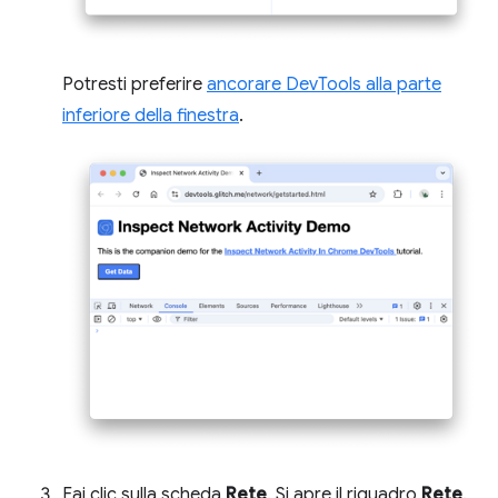
Potresti preferire
ancorare DevTools alla parte
inferiore della finestra
.
Fai clic sulla scheda
Rete
. Si apre il riquadro
Rete
.