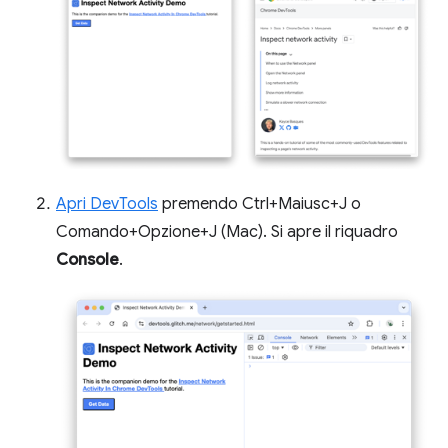
Apri DevTools
premendo Ctrl+Maiusc+J o
Comando+Opzione+J (Mac). Si apre il riquadro
Console
.