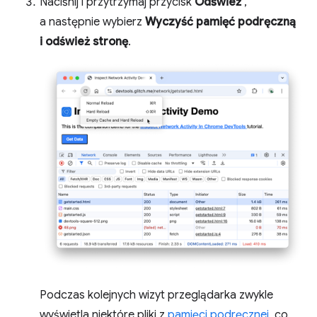
Naciśnij i przytrzymaj przycisk
Odśwież
,
a następnie wybierz
Wyczyść pamięć podręczną
i odśwież stronę
.
Podczas kolejnych wizyt przeglądarka zwykle
wyświetla niektóre pliki z
pamięci podręcznej
, co