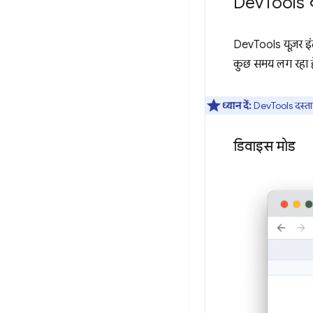
Dev
Tools के
DevTools यूज़र इंटर
कुछ समय लग रहा ह
ध्यान दें:
DevTools दस्तावे
डिवाइस मोड