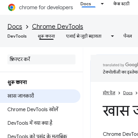
Docs
केस स्टडी
Docs
Chrome DevTools
DevTools
शुरू करना
एआई से जुड़ी सहायता
पैनल
टेक्नोलॉजी का इस्तेमाल
शुरू करना
होम पेज
Docs
खास जानकारी
खास 
Chrome Dev
Tools खोलें
Dev
Tools में नया क्या है
Chrome DevTools,
Dev
Tools को पसंद के मुताबिक