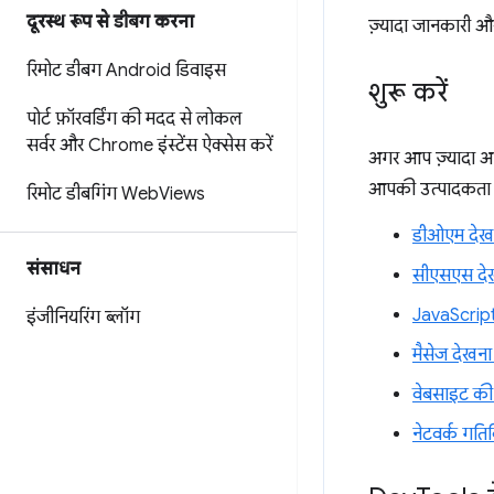
दूरस्थ रूप से डीबग करना
ज़्यादा जानकारी और
रिमोट डीबग Android डिवाइस
शुरू करें
पोर्ट फ़ॉरवर्डिंग की मदद से लोकल
सर्वर और Chrome इंस्टेंस ऐक्सेस करें
अगर आप ज़्यादा अन
आपकी उत्पादकता क
रिमोट डीबगिंग Web
Views
डीओएम देख
संसाधन
सीएसएस दे
JavaScrip
इंजीनियरिंग ब्लॉग
मैसेज देखन
वेबसाइट की 
नेटवर्क गतिव