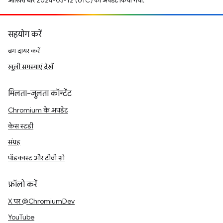
आखिरी बार 2024-03-12 (UTC) को अपडेट किया गया.
सहयोग करें
बग दायर करें
खुली समस्याएं देखें
मिलता-जुलता कॉन्टेंट
Chromium के अपडेट
केस स्टडी
संग्रह
पॉडकास्ट और टीवी शो
फ़ॉलो करें
X पर @ChromiumDev
YouTube