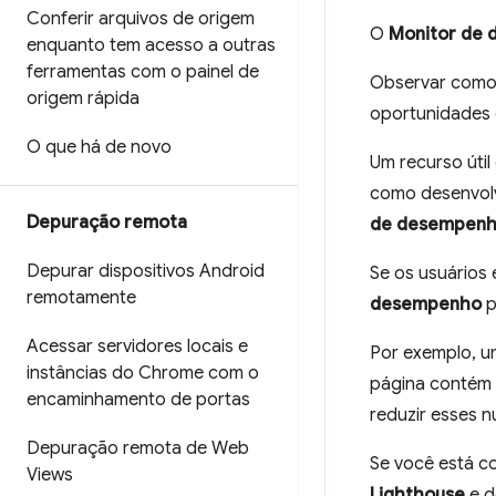
Conferir arquivos de origem
O
Monitor de
enquanto tem acesso a outras
ferramentas com o painel de
Observar como 
origem rápida
oportunidades 
O que há de novo
Um recurso úti
como desenvolv
Depuração remota
de desempen
Depurar dispositivos Android
Se os usuários
remotamente
desempenho
p
Acessar servidores locais e
Por exemplo, u
instâncias do Chrome com o
página contém
encaminhamento de portas
reduzir esses n
Depuração remota de Web
Se você está c
Views
Lighthouse
e d