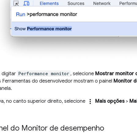
digitar
Performance monitor
, selecione
Mostrar monitor
s Ferramentas do desenvolvedor mostram o painel
Monitor 
anela.
more_vert
a, no canto superior direito, selecione
Mais opções
>
Ma
inel do Monitor de desempenho