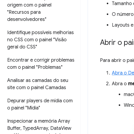
Tamanho d
origem com o painel
"Recursos para
O número 
desenvolvedores"
Layouts e
Identifique possíveis melhorias
no CSS com o painel "Visão
Abrir o p
geral do CSS"
Encontrar e corrigir problemas
Para abrir o pa
com o painel "Problemas"
Abra o De
Analisar as camadas do seu
Abra o
me
site com o painel Camadas
mac
Depurar players de mídia com
Wind
o painel "Mídia"
Inspecionar a memória Array
Buffer
,
Typed
Array
,
Data
View