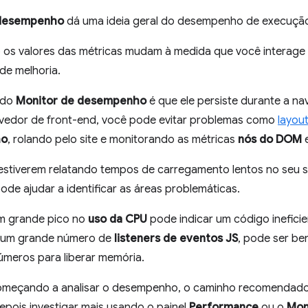
 desempenho
dá uma ideia geral do desempenho de execução 
os valores das métricas mudam à medida que você interage 
de melhoria.
l do
Monitor de desempenho
é que ele persiste durante a na
edor de front-end, você pode evitar problemas como
layou
ho
, rolando pelo site e monitorando as métricas
nós do DOM
 estiverem relatando tempos de carregamento lentos no seu s
ode ajudar a identificar as áreas problemáticas.
m grande pico no
uso da CPU
pode indicar um código ineficie
 um grande número de
listeners de eventos JS
, pode ser be
úmeros para liberar memória.
omeçando a analisar o desempenho, o caminho recomendado é
epois investigar mais usando o painel
Performance
ou o
Mon