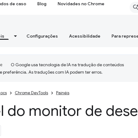
udos de caso
Blog
Novidades no Chrome
is
Configurações
Acessibilidade
Para repres
O Google usa tecnologia de IA na tradução de conteúdos
e preferência. As traduções com IA podem ter erros.
ocs
Chrome DevTools
Painéis
el do monitor de de