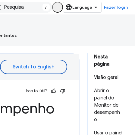
/
Fazer login
entantes
Nesta
página
Visão geral
Abrir o
Isso foi útil?
painel do
sempenho
Monitor de
desempenh
o
Usar o painel