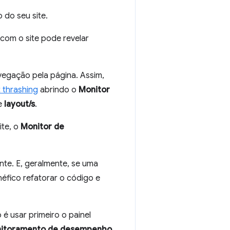
do seu site.
com o site pode revelar
vegação pela página. Assim,
t thrashing
abrindo o
Monitor
e
layout/s
.
ite, o
Monitor de
nte. E, geralmente, se uma
néfico refatorar o código e
 usar primeiro o painel
itoramento de desempenho
.