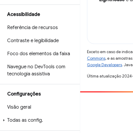
Acessibilidade
Referência de recursos
Contraste e legibilidade
Exceto em caso de indica
Foco dos elementos da faixa
Commons
, e as amostra
Google Developers
. Java
Navegue no Dev
Tools com
tecnologia assistiva
Última atualização 2024
Configurações
Contribuir
Visão geral
Registre um bug
Todas as config
.
Veja as questões em aberto