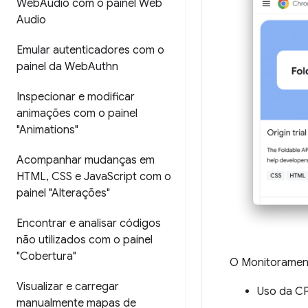
Web
Audio com o painel Web
Audio
Emular autenticadores com o
painel da Web
Authn
Inspecionar e modificar
animações com o painel
"Animations"
Acompanhar mudanças em
HTML
,
CSS e Java
Script com o
painel "Alterações"
Encontrar e analisar códigos
não utilizados com o painel
"Cobertura"
O Monitorament
Visualizar e carregar
Uso da C
manualmente mapas de