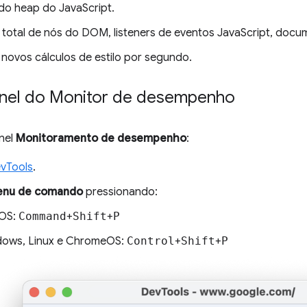
o heap do JavaScript.
total de nós do DOM, listeners de eventos JavaScript, docu
 novos cálculos de estilo por segundo.
ainel do Monitor de desempenho
inel
Monitoramento de desempenho
:
vTools
.
nu de comando
pressionando:
OS:
Command
+
Shift
+
P
ows, Linux e ChromeOS:
Control
+
Shift
+
P