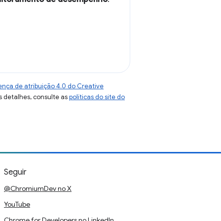
ença de atribuição 4.0 do Creative
s detalhes, consulte as
políticas do site do
Seguir
@ChromiumDev no X
YouTube
Chrome for Developers no LinkedIn