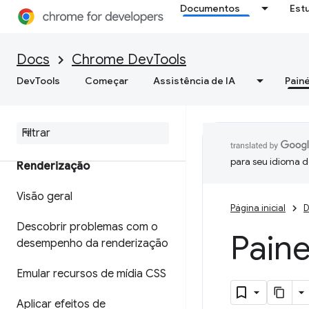
Documentos
Est
Gravar, repetir e medir os
fluxos de usuários
Docs
Chrome DevTools
Referência de recursos
DevTools
Começar
Assistência de IA
Painé
Personalizar o Gravador com
extensões
para seu idioma d
Renderização
Visão geral
Página inicial
D
Descobrir problemas com o
Pain
desempenho da renderização
Emular recursos de mídia CSS
Aplicar efeitos de