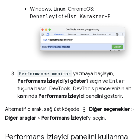
Windows, Linux, ChromeOS:
Denetleyici
+
Üst Karakter
+
P
Performance monitor
yazmaya başlayın,
Performans İzleyici'yi göster
'i seçin ve
Enter
tuşuna basın. DevTools, DevTools pencerenizin alt
kısmında
Performans İzleyici
panelini gösterir.
more_vert
Alternatif olarak, sağ üst köşede
Diğer seçenekler
>
Diğer araçlar
>
Performans İzleyici
'yi seçin.
Performans İzleyici panelini kullanma