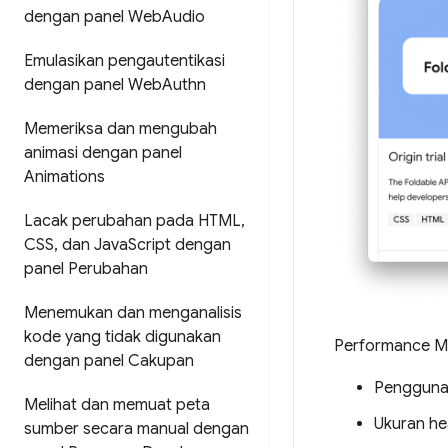
dengan panel Web
Audio
Emulasikan pengautentikasi
dengan panel Web
Authn
Memeriksa dan mengubah
animasi dengan panel
Animations
Lacak perubahan pada HTML
,
CSS
,
dan Java
Script dengan
panel Perubahan
Menemukan dan menganalisis
kode yang tidak digunakan
Performance Mo
dengan panel Cakupan
Pengguna
Melihat dan memuat peta
Ukuran he
sumber secara manual dengan