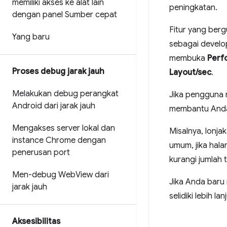
memiliki akses ke alat lain
peningkatan.
dengan panel Sumber cepat
Fitur yang ber
Yang baru
sebagai develo
membuka
Perf
Proses debug jarak jauh
Layout/sec
.
Melakukan debug perangkat
Jika pengguna 
Android dari jarak jauh
membantu Anda 
Mengakses server lokal dan
Misalnya, lonj
instance Chrome dengan
umum, jika hal
penerusan port
kurangi jumlah
Men-debug Web
View dari
Jika Anda baru
jarak jauh
selidiki lebih 
Aksesibilitas