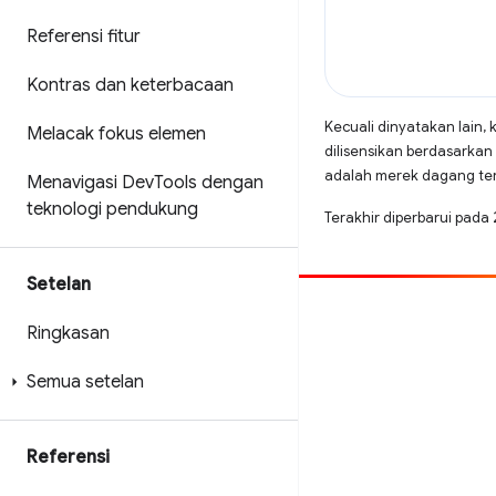
Referensi fitur
Kontras dan keterbacaan
Kecuali dinyatakan lain, 
Melacak fokus elemen
dilisensikan berdasarkan
adalah merek dagang terd
Menavigasi Dev
Tools dengan
teknologi pendukung
Terakhir diperbarui pada
Setelan
Beri kontribusi
Ringkasan
Laporkan bug
Semua setelan
Lihat masalah terbuka
Referensi