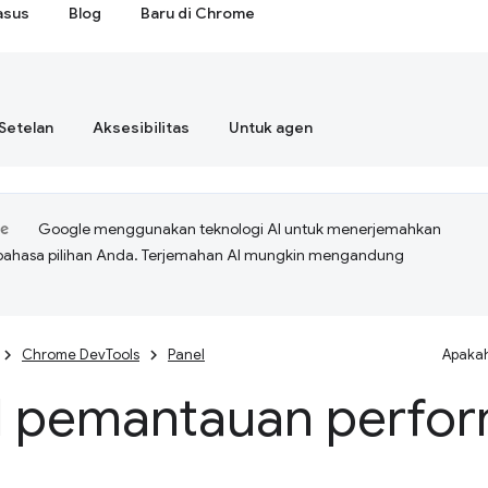
asus
Blog
Baru di Chrome
Setelan
Aksesibilitas
Untuk agen
Google menggunakan teknologi AI untuk menerjemahkan
bahasa pilihan Anda. Terjemahan AI mungkin mengandung
Chrome DevTools
Panel
Apakah
l pemantauan perfo