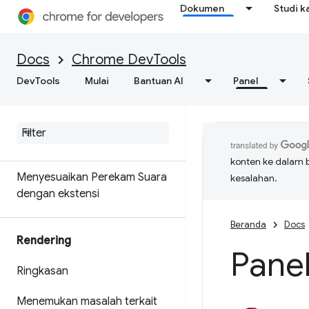
Dokumen
Studi k
Perekam Suara
Docs
Chrome DevTools
Ringkasan
DevTools
Mulai
Bantuan AI
Panel
Merekam
,
memutar ulang
,
dan
mengukur alur penggunaan
Referensi fitur
konten ke dalam 
Menyesuaikan Perekam Suara
kesalahan.
dengan ekstensi
Beranda
Docs
Rendering
Pane
Ringkasan
Menemukan masalah terkait