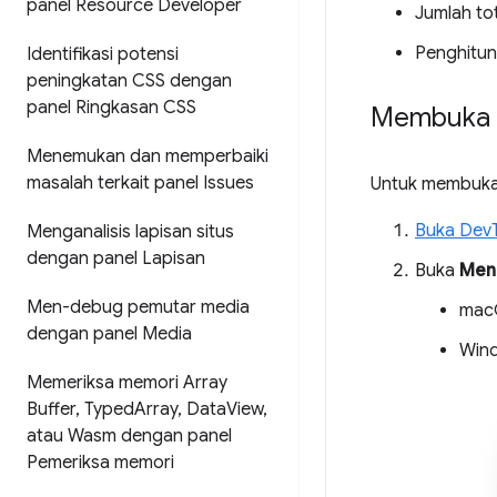
panel Resource Developer
Jumlah to
Penghitun
Identifikasi potensi
peningkatan CSS dengan
panel Ringkasan CSS
Membuka p
Menemukan dan memperbaiki
masalah terkait panel Issues
Untuk membuka
Buka Dev
Menganalisis lapisan situs
dengan panel Lapisan
Buka
Men
Men-debug pemutar media
mac
dengan panel Media
Wind
Memeriksa memori Array
Buffer
,
Typed
Array
,
Data
View
,
atau Wasm dengan panel
Pemeriksa memori