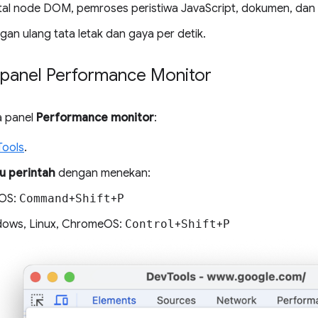
tal node DOM, pemroses peristiwa JavaScript, dokumen, dan 
gan ulang tata letak dan gaya per detik.
anel Performance Monitor
 panel
Performance monitor
:
Tools
.
u perintah
dengan menekan:
OS:
Command
+
Shift
+
P
ows, Linux, ChromeOS:
Control
+
Shift
+
P