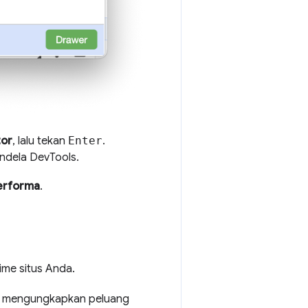
tor
, lalu tekan
Enter
.
ndela DevTools.
erforma
.
me situs Anda.
pat mengungkapkan peluang