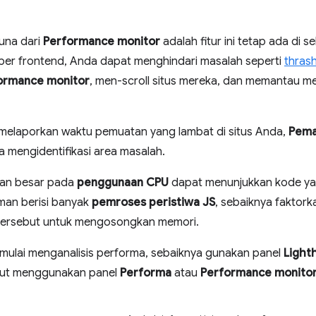
guna dari
Performance monitor
adalah fitur ini tetap ada di s
per frontend, Anda dapat menghindari masalah seperti
thrash
ormance monitor
, men-scroll situs mereka, dan memantau me
melaporkan waktu pemuatan yang lambat di situs Anda,
Pema
mengidentifikasi area masalah.
akan besar pada
penggunaan CPU
dapat menunjukkan kode yan
aman berisi banyak
pemroses peristiwa JS
, sebaiknya faktor
 tersebut untuk mengosongkan memori.
 mulai menganalisis performa, sebaiknya gunakan panel
Light
lanjut menggunakan panel
Performa
atau
Performance monito