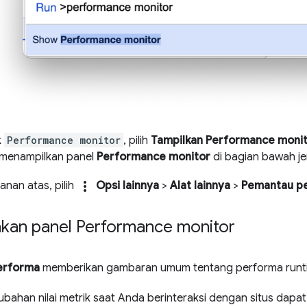
k
Performance monitor
, pilih
Tampilkan Performance moni
 menampilkan panel
Performance monitor
di bagian bawah je
more_vert
anan atas, pilih
Opsi lainnya
>
Alat lainnya
>
Pemantau p
an panel Performance monitor
erforma
memberikan gambaran umum tentang performa runti
bahan nilai metrik saat Anda berinteraksi dengan situs da